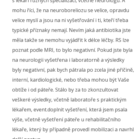
s lékaři různých specializací, včetně neurologů. A
mohu říci, že na neuroboreliozu se velice, opravdu
velice myslí a jsou na ni vyšetřování i ti, kteří třeba
typické příznaky nemají. Nevím jaká antibiotika jste
měla takže se nemohu vyjádřit k délce léčby. RS lze
poznat podle MRI, to bylo negativní. Pokud jste byla
na neurologii vyšetřena i laboratorně a výsledky
byly negativní, pak bych pátrala po zcela jiné příčině,
interní, kardiologické, nebo třeba mohou být Vaše
obtíže i od páteře. Stálo by za to zkonzultovat
veškeré výsledky, včetně laboratoře s praktickým
lékařem, event.doplnit vyšetření, která jsem psala
výše, včetně vyšetření páteře u rehabilitačního
lékaře, který by případně provedl mobilizaci a navrhl