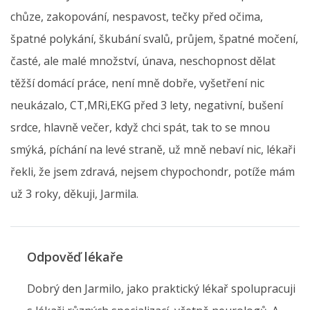
chůze, zakopování, nespavost, tečky před očima,
špatné polykání, škubání svalů, průjem, špatné močení,
časté, ale malé množství, únava, neschopnost dělat
těžší domácí práce, není mně dobře, vyšetření nic
neukázalo, CT,MRi,EKG před 3 lety, negativní, bušení
srdce, hlavně večer, když chci spát, tak to se mnou
smýká, píchání na levé straně, už mně nebaví nic, lékaři
řekli, že jsem zdravá, nejsem chypochondr, potíže mám
už 3 roky, děkuji, Jarmila.
Odpověď lékaře
Dobrý den Jarmilo, jako praktický lékař spolupracuji