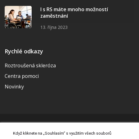
I s RS máte mnoho možností
zaměstnání
13. října 2023
Rychlé odkazy
Roztroušená skleróza
Centra pomoci
Novinky
© 2026 | Vytvořila a udržuje Meditorial | ISSN 2533-655X |
Když kliknete na „Souhlasím“ s využitím všech souborů
Právní prohlášení
|
Prohlášení o cookies
|
Nastavení cookies
|