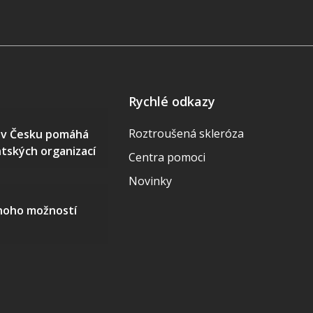
Rychlé odkazy
Roztroušená skleróza
S v Česku pomáhá
ntských organizací
Centra pomoci
Novinky
mnoho možností