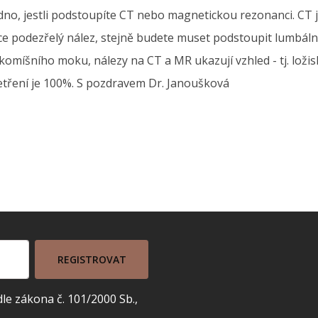
dno, jestli podstoupíte CT nebo magnetickou rezonanci. CT j
oce podezřelý nález, stejně budete muset podstoupit lumbáln
míšního moku, nálezy na CT a MR ukazují vzhled - tj. ložisk
etření je 100%. S pozdravem Dr. Janoušková
REGISTROVAT
e zákona č. 101/2000 Sb.,