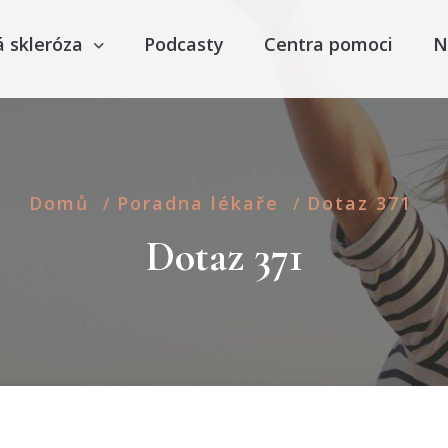
á skleróza
Podcasty
Centra pomoci
N
Domů
Poradna lékaře
Dotaz 371
/
/
Dotaz 371