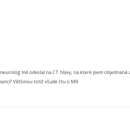
urolog mě odeslal na CT hlavy, na které jsem objednaná až z
anci? Většinou totiž všude čtu o MR.