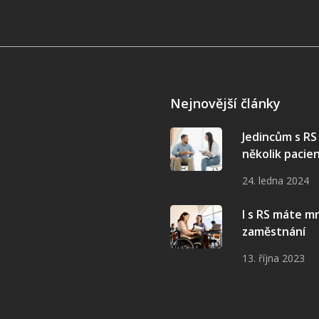
Nejnovější články
Jedincům s R
několik pacie
24. ledna 2024
I s RS máte 
zaměstnání
13. října 2023