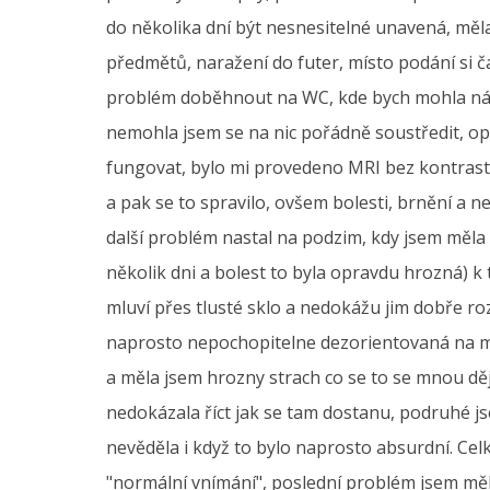
do několika dní být nesnesitelné unavená, měla
předmětů, naražení do futer, místo podání si 
problém doběhnout na WC, kde bych mohla násle
nemohla jsem se na nic pořádně soustředit, op
fungovat, bylo mi provedeno MRI bez kontrastu,
a pak se to spravilo, ovšem bolesti, brnění a ne
další problém nastal na podzim, kdy jsem měla
několik dni a bolest to byla opravdu hrozná) k 
mluví přes tlusté sklo a nedokážu jim dobře ro
naprosto nepochopitelne dezorientovaná na mís
a měla jsem hrozny strach co se to se mnou dě
nedokázala říct jak se tam dostanu, podruhé j
nevěděla i když to bylo naprosto absurdní. Cel
"normální vnímání", poslední problém jsem mě