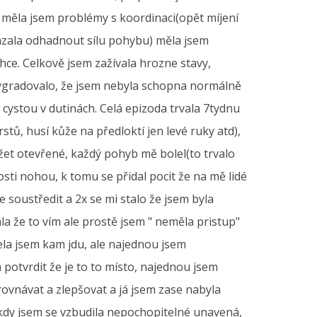
, měla jsem problémy s koordinaci(opět míjení
kázala odhadnout sílu pohybu) měla jsem
ce. Celkově jsem zažívala hrozne stavy,
 vygradovalo, že jsem nebyla schopna normálně
 cystou v dutinách. Celá epizoda trvala 7tydnu
rstů, husí kůže na předloktí jen levé ruky atd),
žet otevřené, každý pohyb mě bolel(to trvalo
sti nohou, k tomu se přidal pocit že na mě lidé
 soustředit a 2x se mi stalo že jsem byla
a že to vím ale prostě jsem " neměla pristup"
ela jsem kam jdu, ale najednou jsem
potvrdit že je to to místo, najednou jsem
rovnávat a zlepšovat a já jsem zase nabyla
kdy jsem se vzbudila nepochopitelné unavená,