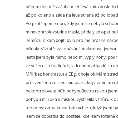
během dne mě začala bolet levá ruka došlo to 
až po koleno a záda na levé straně až po lopatk
Po protřepeme noci, kdy jsem se nebyla schopna
minekontrolovstelne trasly, přidaly se opet bol
nemůžu nikam dojít, bylo pro mě hrozně náročné
přidaly závratě, zakopávání, malátnost, jednou
jestli jsem byla mimo nebo mi vyplý nohy, podr
ve večerních hodinách, v druhém případě za mno
MRI(bez kontrastu) a EEg, oboje ok.Mám strach
přesvědčena že jsem simulant, když zmíním cok
nekontrolovatelnCh pohybu(levou rukou jsem s
pohybu mi ruka s miskou vystřelila vzhůru k o
ten pohyb zopakovat tak rychle..), když jsem by
jsem se doplatila do postele, kde jsem totáln