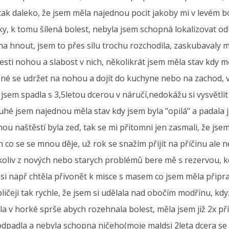
tak daleko, že jsem měla najednou pocit jakoby mi v levém 
y, k tomu šílená bolest, nebyla jsem schopná lokalizovat odk
 hnout, jsem to přes sílu trochu rozchodila, zaskubavaly mi
esti nohou a slabost v nich, několikrát jsem měla stav kdy m
 se udržet na nohou a dojít do kuchyne nebo na zachod, veli
 jsem spadla s 3,5letou dcerou v náručí,nedokážu si vysvětli
uhé jsem najednou měla stav kdy jsem byla "opilá" a padala 
u naštěstí byla zeď, tak se mi přítomni jen zasmali, že jsem
 co se se mnou děje, už rok se snažím přijít na příčinu ale
oliv z nových nebo starych problémů bere mě s rezervou, kd
i např chtěla přivonět k misce s masem co jsem měla připr
bličeji tak rychle, že jsem si udělala nad obočím modřínu, 
la v horké sprše abych rozehnala bolest, měla jsem již 2x pří
ě odpadla a nebyla schopna ničeho(moje maldsi 2leta dcera 