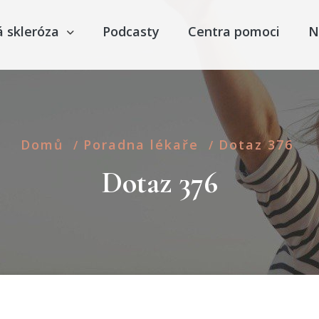
á skleróza
Podcasty
Centra pomoci
N
Domů
Poradna lékaře
Dotaz 376
/
/
Dotaz 376