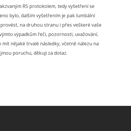
takzvaným RS protokolem, tedy vyšetření se
eno bylo, dalším vyšetřením je pak lumbální
 provést, na druhou stranu i přes veškeré vaše
ovýmto výpadkům řeči, pozornosti, uvažování,
y mít nějaké trvalé následky, včetně nálezu na
jinou poruchu, děkuji za dotaz.