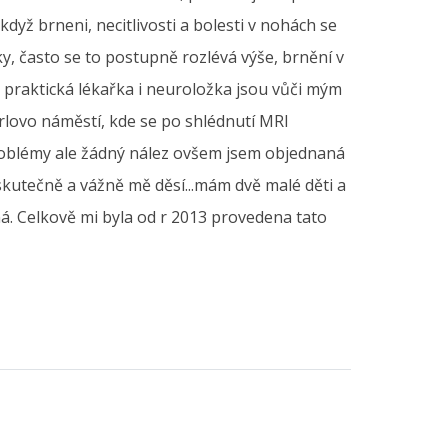
dyž brneni, necitlivosti a bolesti v nohách se
, často se to postupně rozlévá výše, brnění v
 praktická lékařka i neuroložka jsou vůči mým
lovo náměstí, kde se po shlédnutí MRI
 problémy ale žádný nález ovšem jsem objednaná
skutečně a vážně mě děsí...mám dvě malé děti a
á. Celkově mi byla od r 2013 provedena tato