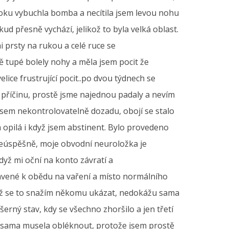
boku vybuchla bomba a necítila jsem levou nohu
ud přesně vychází, jelikož to byla velká oblast.
 prsty na rukou a celé ruce se
ě tupé bolely nohy a měla jsem pocit že
ce frustrující pocit..po dvou týdnech se
t příčinu, prostě jsme najednou padaly a nevím
jsem nekontrolovatelně dozadu, obojí se stalo
 opilá i když jsem abstinent. Bylo provedeno
 neúspěšně, moje obvodní neuroložka je
yž mi oční na konto závratí a
avené k obědu na vaření a místo normálního
když se to snažím někomu ukázat, nedokážu sama
šerný stav, kdy se všechno zhoršilo a jen třetí
se sama musela obléknout, protože jsem prostě