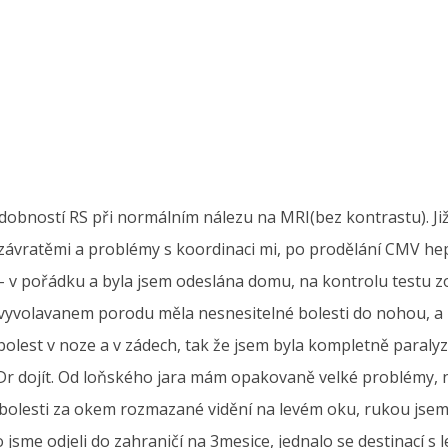
bností RS při normálním nálezu na MRI(bez kontrastu). Již 
ávratěmi a problémy s koordinaci mi, po prodělání CMV hepa
v pořádku a byla jsem odeslána domu, na kontrolu testu zor
.vyvolavanem porodu měla nesnesitelné bolesti do nohou, a p
bolest v noze a v zádech, tak že jsem byla kompletně paralyz
r dojít. Od loňského jara mám opakovaně velké problémy, na 
 a bolesti za okem rozmazané vidění na levém oku, rukou jsem 
 jsme odjeli do zahraničí na 3mesice, jednalo se destinací s