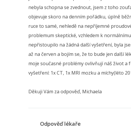
nebyla schopna se zvednout, jsem z toho zoufalá
objevuje skoro na denním pořádku, úplně běžné
ruce to samé, nehledě na nepříjemné proudové 
problemum skeptické, vzhledem k normálnímu n
nepřistoupilo na žádná další vyšetření, byla j
až na červen a bojím se, že to bude jen další 
moje současné problémy ovlivňují náš život a 
vyšetření: 1x CT, 1x MRI mozku a míchy(léto 20
Děkuji Vám za odpověď, Michaela
Odpověď lékaře