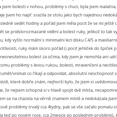
 jsem bolesti v nohou, problémy s chuzi, byla jsem malatna
čaje jsem ho např. srazila ze stolu jako bych najednou nedo
dně sedět hodiny a pořád jsem měla pocit že se mi ještě ch
ět se pridslorozmazané vidění a bolest ruky, jelikož to tak
 kdy vyšlo normální s minimalni lezí disku C4/5 a maxiliarni
citlivosti, ruky mám skoro pořád (i pocit jehliček do špiček p
 nesnesitelnou bolest za očima, kdy jsem je nemohla ani udr
tomu problémy s levou rukou, bolesti, mravenčení a necitlivo
zumět/vnímat co říkají a odpovidat, absolutní neschopnost se
tě, které dobře znám, nejhorší bylo, že jsem si uvědomoval
je, že nejsem schopná si v hlavě spojit dvě místa, nezapomn
sem se na chazela na věrně znamem místě a nedokázala jsem 
kově problémy trvalý cca 4tydny, pak se vše začalo pomalu s
la teď po novém roce, cca 2mesice po posledním problémů, 