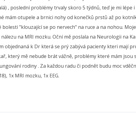
) , poslední problémy trvaly skoro 5 týdnů, teď je mi lépe i k
 mám otupele a brnici nohy od konečků prstů až po kotníky
bolesti "klouzající se po nervech" na ruce a na nohou. Moje
álezu na MRI mozku. Oční mě poslala na Neurologii na Kar
sem objednaná k Dr která se prý zabývá pacienty kteri mají
lékař, který mě nebude brát vážně, problémy které mám jsou 
fungování rodiny . Za každou radu či podnět budu moc vděčn
18), 1x MRI mozku, 1x EEG.