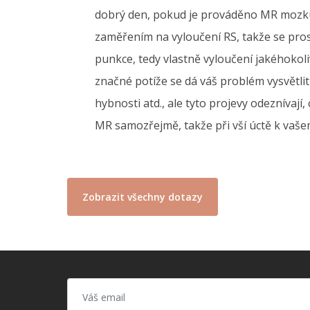
dobrý den, pokud je prováděno MR mozku 
zaměřením na vyloučení RS, takže se pros
punkce, tedy vlastně vyloučení jakéhokol
značné potíže se dá váš problém vysvětli
hybnosti atd., ale tyto projevy odeznívají
MR samozřejmě, takže při vší úctě k vašem
Zobrazit všechny dotazy