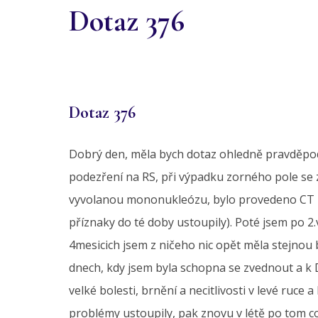
Dotaz 376
Dotaz 376
Dobrý den, měla bych dotaz ohledně pravděpodo
podezření na RS, při výpadku zorného pole se z
vyvolanou mononukleózu, bylo provedeno CT - 
příznaky do té doby ustoupily). Poté jsem po 2
4mesicich jsem z ničeho nic opět měla stejnou 
dnech, kdy jsem byla schopna se zvednout a k D
velké bolesti, brnění a necitlivosti v levé ruce
problémy ustoupily, pak znovu v létě po tom co