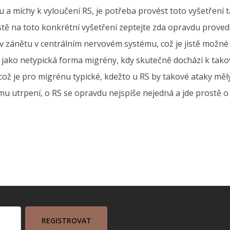
a míchy k vyloučení RS, je potřeba provést toto vyšetření 
tě na toto konkrétní vyšetření zeptejte zda opravdu proved
iv zánětu v centrálním nervovém systému, což je jistě možné
t jako netypická forma migrény, kdy skutečně dochází k tak
, což je pro migrénu typické, kdežto u RS by takové ataky měl
u utrpení, o RS se opravdu nejspíše nejedná a jde prostě o 
REGISTROVAT