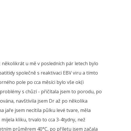
několikrát u mě v posledních pár letech bylo
titidy společně s reaktivaci EBV viru a tímto
ného pole po cca měsíci bylo vše ok(i
roblémy s chůzí - přičítala jsem to porodu, po
ována, navštívila jsem Dr až po několika
jaře jsem necítila půlku levé tvare, měla
míjela kliku, trvalo to cca 3-4tydny, než
 letním průměrem 40°C, po příletu jsem začala