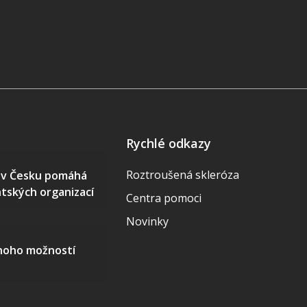
Rychlé odkazy
Roztroušená skleróza
S v Česku pomáhá
ntských organizací
Centra pomoci
Novinky
mnoho možností