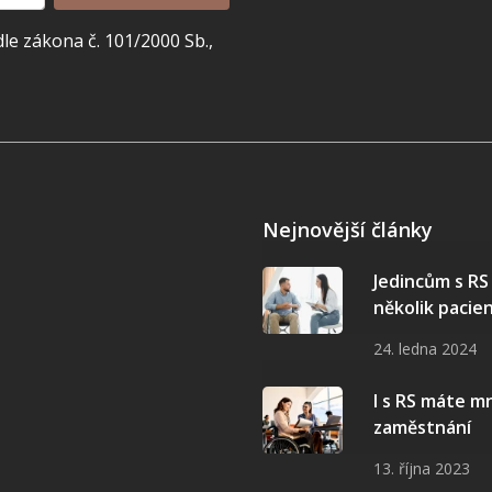
e zákona č. 101/2000 Sb.,
Nejnovější články
Jedincům s R
několik pacie
24. ledna 2024
I s RS máte 
zaměstnání
13. října 2023