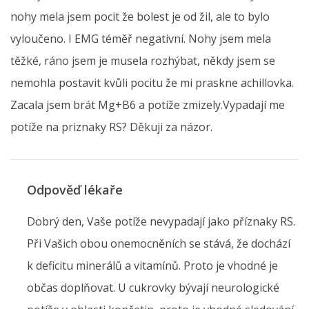
nohy mela jsem pocit že bolest je od žil, ale to bylo
vyloučeno. I EMG téměř negativní. Nohy jsem mela
těžké, ráno jsem je musela rozhýbat, někdy jsem se
nemohla postavit kvůli pocitu že mi praskne achillovka.
Zacala jsem brát Mg+B6 a potíže zmizely.Vypadají me
potíže na priznaky RS? Děkuji za názor.
Odpověď lékaře
Dobrý den, Vaše potíže nevypadají jako příznaky RS.
Při Vašich obou onemocněních se stává, že dochází
k deficitu minerálů a vitamínů. Proto je vhodné je
občas doplňovat. U cukrovky bývají neurologické