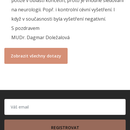
potíže v oblasti končetin, proto je vhodné sledování
na neurologii. Popř. i kontrolní cévní vyšetření. I
když v současnosti byla vyšetření negativní.
S pozdravem
MUDr. Dagmar Doležalová
Zobrazit všechny dotazy
REGISTROVAT