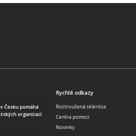
Rychlé odkazy
Roztroušená skleróza
S v Česku pomáhá
ntských organizací
Centra pomoci
Novinky