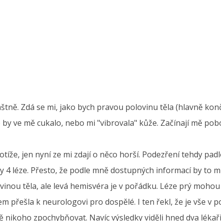
tně. Zdá se mi, jako bych pravou polovinu těla (hlavně končet
o by ve mě cukalo, nebo mi "vibrovala" kůže. Začínají mě po
e, jen nyní ze mi zdají o něco horší. Podezření tehdy padlo 
y 4 léze. Přesto, že podle mně dostupných informací by to m
nou těla, ale levá hemisvéra je v pořádku. Léze prý mohou n
m přešla k neurologovi pro dospělé. I ten řekl, že je vše v 
nikoho zpochybňovat. Navíc výsledky viděli hned dva lékaři