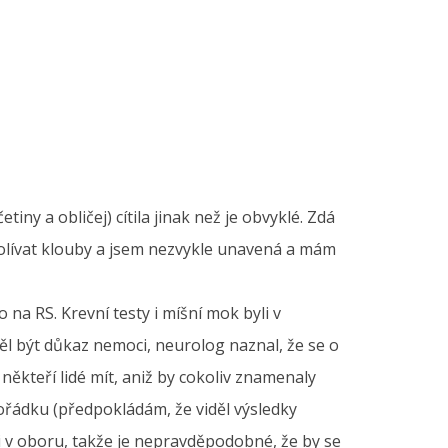
iny a obličej) cítila jinak než je obvyklé. Zdá
bolívat klouby a jsem nezvykle unavená a mám
na RS. Krevní testy i míšní mok byli v
ěl být důkaz nemoci, neurolog naznal, že se o
ěkteří lidé mít, aniž by cokoliv znamenaly
pořádku (předpokládám, že viděl výsledky
 v oboru, takže je nepravděpodobné, že by se