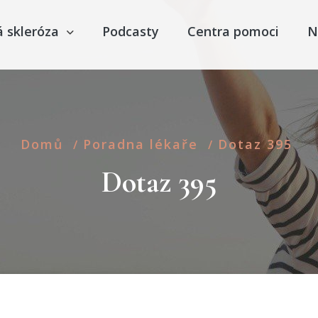
á skleróza
Podcasty
Centra pomoci
N
Domů
Poradna lékaře
Dotaz 395
/
/
Dotaz 395