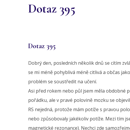
Dotaz 395
Dotaz 395
Dobrý den, posledních několik dnů se cítím zvláš
se mi méně pohyblivá méně citlivá a občas jak
problém se soustředit na učení.
Asi před rokem nebo půl jsem měla obdobné potíž
pořádku, ale v pravé polovině mozku se objevil
RS nejedná, protože mám potíže s pravou polovi
nebo způsobovaly jakékoliv potíže. Mezi tím jse
magnetické rezonance). Nechci zde samozřejmě 