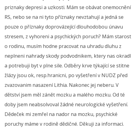
priznaky depresi a uzkosti. Mám se obávat onemocnění
RS, nebo se na ni tyto příznaky nevztahují a jedná se
pouze o příznaky doprovázející dlouhodobou únavu
stresem, z vyhoreni a psychických poruch? Mám starost
o rodinu, musím hodne pracovat na uhradu dluhu z
neplneni nahrady skody podvodnikem, ktery nas okradl
a potrebuji byt v plne sile. Odběry krve týkající se stitne
žlázy jsou ok, resp.hranicni, po vyšetření v NUDZ před
zvazovanim nasazení Lithia. Nakonec jej neberu. V
dětství jsem měl zánět mozku a malého mozku. Od té
doby jsem neabsolvoval žádné neurologické vyšetření.
Dědeček mi zemřel na nador na mozku, psychické
poruchy máme v rodině dědičné. Děkuji za informaci.