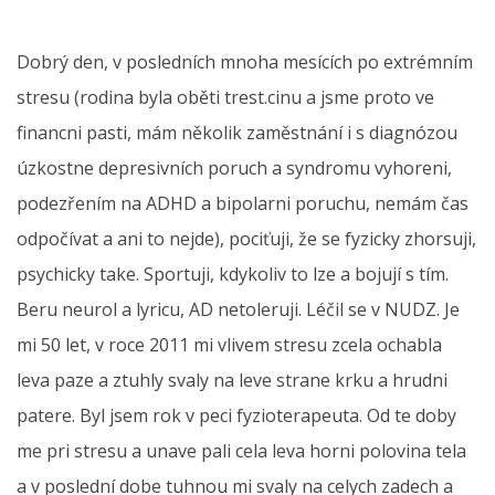
Dobrý den, v posledních mnoha mesících po extrémním
stresu (rodina byla oběti trest.cinu a jsme proto ve
financni pasti, mám několik zaměstnání i s diagnózou
úzkostne depresivních poruch a syndromu vyhoreni,
podezřením na ADHD a bipolarni poruchu, nemám čas
odpočívat a ani to nejde), pociťuji, že se fyzicky zhorsuji,
psychicky take. Sportuji, kdykoliv to lze a bojují s tím.
Beru neurol a lyricu, AD netoleruji. Léčil se v NUDZ. Je
mi 50 let, v roce 2011 mi vlivem stresu zcela ochabla
leva paze a ztuhly svaly na leve strane krku a hrudni
patere. Byl jsem rok v peci fyzioterapeuta. Od te doby
me pri stresu a unave pali cela leva horni polovina tela
a v poslední dobe tuhnou mi svaly na celych zadech a