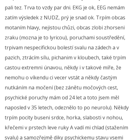
pali tez. Trva to vzdy par dni. EKG je ok, EEG nemám
zatím výsledek z NUDZ, prý je snad ok. Trpím obcas
motaním hlavy, nejistou chůzi, obcas zlobi zhorseni
zraku (mozna je to lyricou), poruchami soustředění,
trpivam nespecifickou bolestí svalu na zádech a v
pazich, ztrácím sílu, pichanim v kloubech, také trpím
castou extremni únavou, někdy i v takové míře, že
nemohu o víkendu ci vecer vstát a někdy častým
nutkáním na močení (bez zánětu močových cest,
psychické poruchy mám od 24 let a toto jsem měl
naposled v 35 letech, odeznělo to po neurolu). Někdy
trpím pocity buseni srdce, horka, slabosti v nohou,
křečemi v prstech leve ruky A vadí mi chlad (stažením
svalu) a samozřejmě diky psychickemu stavu vsemi