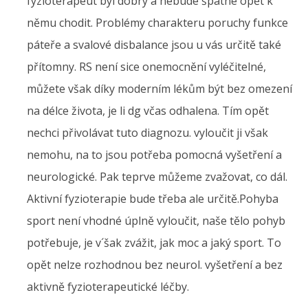
fyzioterapeut byl dobrý a nebude špatné opět k
němu chodit. Problémy charakteru poruchy funkce
páteře a svalové disbalance jsou u vás určitě také
přítomny. RS není sice onemocnění vyléčitelné,
můžete však díky moderním lékům být bez omezení
na délce života, je li dg včas odhalena. Tím opět
nechci přivolávat tuto diagnozu. vyloučit ji však
nemohu, na to jsou potřeba pomocná vyšetření a
neurologické. Pak teprve můžeme zvažovat, co dál.
Aktivní fyzioterapie bude třeba ale určitě.Pohyba
sport není vhodné úplně vyloučit, naše tělo pohyb
potřebuje, je v´šak zvážit, jak moc a jaký sport. To
opět nelze rozhodnou bez neurol. vyšetření a bez
aktivně fyzioterapeutické léčby.