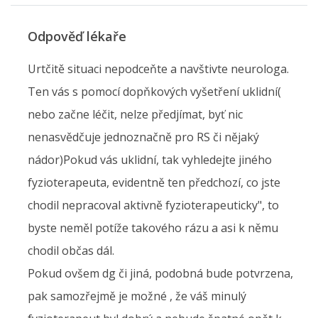
Odpověď lékaře
Urtčitě situaci nepodceňte a navštivte neurologa.
Ten vás s pomocí dopňkových vyšetření uklidní(
nebo začne léčit, nelze předjímat, byť nic
nenasvědčuje jednoznačně pro RS či nějaký
nádor)Pokud vás uklidní, tak vyhledejte jiného
fyzioterapeuta, evidentně ten předchozí, co jste
chodil nepracoval aktivně fyzioterapeuticky", to
byste neměl potíže takového rázu a asi k němu
chodil občas dál.
Pokud ovšem dg či jiná, podobná bude potvrzena,
pak samozřejmě je možné , že váš minulý