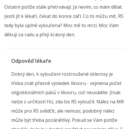
Ostatní potíže stále přetrvávají. Já nevím, co mám dělat.
Jestli jít k lékaři, čekat do konce září. Co to můžu mít, RS
tedy byla úplně vyloučena? Moc mě to mrzí. Moc Vám
děkuji za radu a přeji krásný den.
Odpověď lékaře
Dobrý den, k vyloučení roztroušené sklerosy je
třeba znát přesně výsledek likvoru - zejména počet
oligoklonálních pásů v likvoru, což neuvádíte. JInak
nelze s určitostí říci, zda lze RS vyloučit. Nález na MR
může pro RS svědčit, ale nemusí, podobný nález
může být třeba pozánětlivý. Pokud se Vám potíže