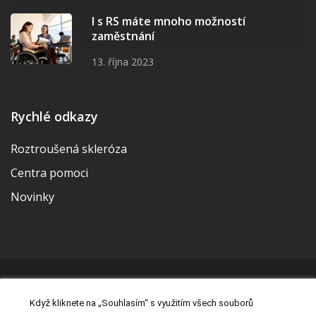
I s RS máte mnoho možností
zaměstnání
13. října 2023
Rychlé odkazy
Roztroušená skleróza
Centra pomoci
Novinky
© 2026 | Vytvořila a udržuje Meditorial | ISSN 2533-655X |
Když kliknete na „Souhlasím“ s využitím všech souborů
Právní prohlášení
|
Prohlášení o cookies
|
Nastavení cookies
|