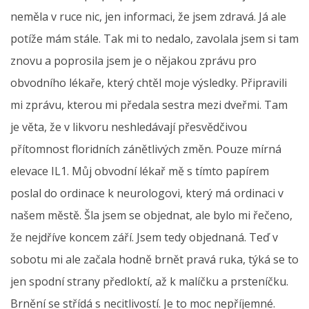
neměla v ruce nic, jen informaci, že jsem zdravá. Já ale
potíže mám stále. Tak mi to nedalo, zavolala jsem si tam
znovu a poprosila jsem je o nějakou zprávu pro
obvodního lékaře, který chtěl moje výsledky. Připravili
mi zprávu, kterou mi předala sestra mezi dveřmi. Tam
je věta, že v likvoru neshledávají přesvědčivou
přítomnost floridních zánětlivých změn. Pouze mírná
elevace IL1. Můj obvodní lékař mě s tímto papírem
poslal do ordinace k neurologovi, který má ordinaci v
našem městě. Šla jsem se objednat, ale bylo mi řečeno,
že nejdříve koncem září. Jsem tedy objednaná. Teď v
sobotu mi ale začala hodně brnět pravá ruka, týká se to
jen spodní strany předloktí, až k malíčku a prsteníčku.
Brnění se střídá s necitlivostí. Je to moc nepříjemné.