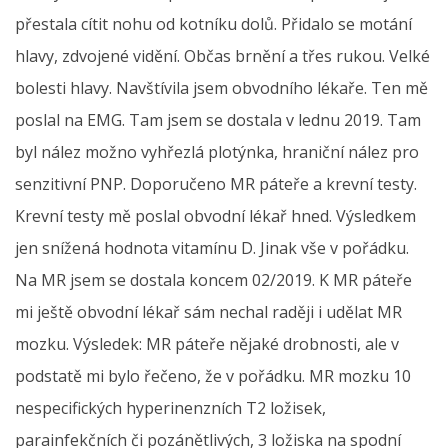
přestala cítit nohu od kotníku dolů. Přidalo se motání
hlavy, zdvojené vidění. Občas brnění a třes rukou. Velké
bolesti hlavy. Navštívila jsem obvodního lékaře. Ten mě
poslal na EMG. Tam jsem se dostala v lednu 2019. Tam
byl nález možno vyhřezlá plotýnka, hraniční nález pro
senzitivní PNP. Doporučeno MR páteře a krevní testy.
Krevní testy mě poslal obvodní lékař hned. Výsledkem
jen snížená hodnota vitamínu D. Jinak vše v pořádku.
Na MR jsem se dostala koncem 02/2019. K MR páteře
mi ještě obvodní lékař sám nechal raději i udělat MR
mozku. Výsledek: MR páteře nějaké drobnosti, ale v
podstatě mi bylo řečeno, že v pořádku. MR mozku 10
nespecifických hyperinenzních T2 ložisek,
parainfekčních či pozánětlivých, 3 ložiska na spodní