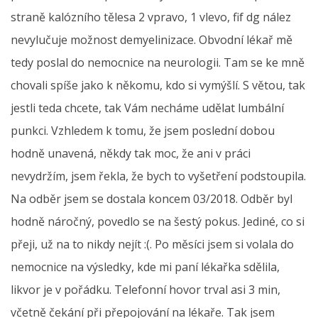
straně kalózního tělesa 2 vpravo, 1 vlevo, fif dg nález
nevylučuje možnost demyelinizace. Obvodní lékař mě
tedy poslal do nemocnice na neurologii. Tam se ke mně
chovali spíše jako k někomu, kdo si vymýšlí. S větou, tak
jestli teda chcete, tak Vám necháme udělat lumbální
punkci. Vzhledem k tomu, že jsem poslední dobou
hodně unavená, někdy tak moc, že ani v práci
nevydržím, jsem řekla, že bych to vyšetření podstoupila.
Na odběr jsem se dostala koncem 03/2018. Odběr byl
hodně náročný, povedlo se na šestý pokus. Jediné, co si
přeji, už na to nikdy nejít :(. Po měsíci jsem si volala do
nemocnice na výsledky, kde mi paní lékařka sdělila,
likvor je v pořádku. Telefonní hovor trval asi 3 min,
včetně čekání při přepojování na lékaře. Tak jsem