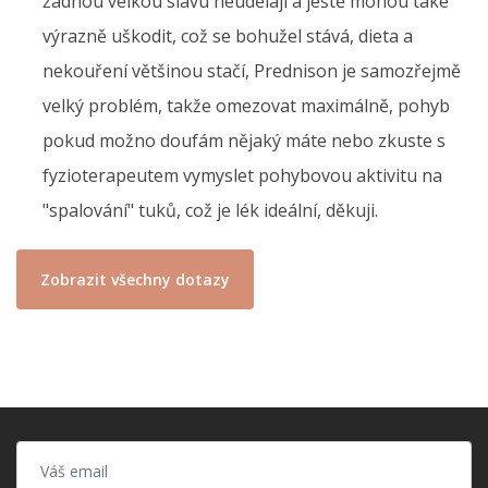
žádnou velkou slávu neudělají a ještě mohou také
výrazně uškodit, což se bohužel stává, dieta a
nekouření většinou stačí, Prednison je samozřejmě
velký problém, takže omezovat maximálně, pohyb
pokud možno doufám nějaký máte nebo zkuste s
fyzioterapeutem vymyslet pohybovou aktivitu na
"spalování" tuků, což je lék ideální, děkuji.
Zobrazit všechny dotazy