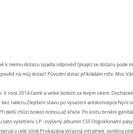
ně k mému dotazu spadla odpověď týkající se dotazu pode mno
dpověď na můj dotaz? Původní dotaz přikládám níže. Moc Vá
o. V roce 2014 časté a velké bolesti za levým okem. Docház
 bez nálezu.Zlepšení stavu po vysazení antikoncepce.Nyní od
i delší chůzi bolest nohou,až křeče. Po koitu brnění genitálií
tato vyšetření. LP -zvýšený albumin CSF.Oligoklonální pásy n
 migrují v celé zóně.Prokázána výrazná intrathek. syntéza ol