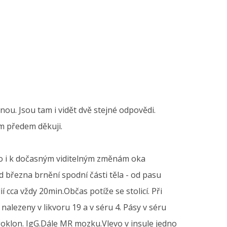
u. Jsou tam i vidět dvě stejné odpovědi.
m předem děkuji.
elo i k dočasným viditelným změnám oka
 března brnění spodní části těla - od pasu
 cca vždy 20min.Občas potíže se stolicí. Při
alezeny v likvoru 19 a v séru 4. Pásy v séru
igoklon. IgG.Dále MR mozku.Vlevo v insule jedno