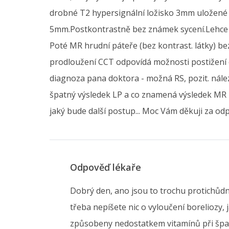
drobné T2 hypersignální ložisko 3mm uložené s
5mm.Postkontrastně bez známek sycení.Lehce ze
Poté MR hrudní páteře (bez kontrast. látky) be
prodloužení CCT odpovídá možnosti postižení
diagnoza pana doktora - možná RS, pozit. nále
špatný výsledek LP a co znamená výsledek MR mo
jaký bude další postup... Moc Vám děkuji za od
Odpověď lékaře
Dobrý den, ano jsou to trochu protichůdn
třeba nepíšete nic o vyloučení boreliozy,
způsobeny nedostatkem vitamínů při špatn