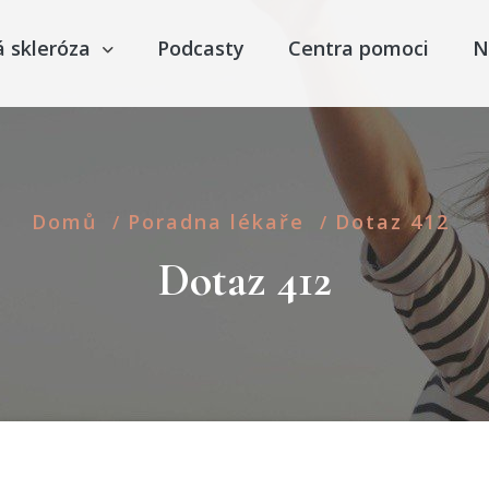
á skleróza
Podcasty
Centra pomoci
N
Domů
Poradna lékaře
Dotaz 412
/
/
Dotaz 412