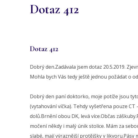
Dotaz 412
Dotaz 412
Dobrý den.Zadávala jsem dotaz 20.5.2019. Zjev
Mohla bych Vás tedy ještě jednou požádat o o
Dobrý den paní doktorko, moje potíže jsou tyt
(vytahování víčka). Tehdy vyšetřena pouze CT -
dolů.Brnění obou DK, levá více.Občas záškuby.Př
močení někdy i malý únik stolice. Mám za sebou 
slabé, mají výraznější protějšky v likvoru.Pásy