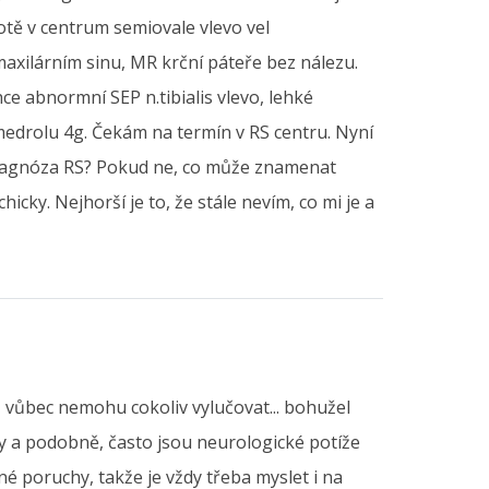
otě v centrum semiovale vlevo vel
axilárním sinu, MR krční páteře bez nálezu.
e abnormní SEP n.tibialis vlevo, lehké
drolu 4g. Čekám na termín v RS centru. Nyní
e diagnóza RS? Pokud ne, co může znamenat
ky. Nejhorší je to, že stále nevím, co mi je a
 vůbec nemohu cokoliv vylučovat... bohužel
sty a podobně, často jsou neurologické potíže
 poruchy, takže je vždy třeba myslet i na