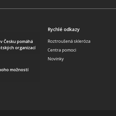
Rychlé odkazy
Roztroušená skleróza
S v Česku pomáhá
ntských organizací
Centra pomoci
Novinky
mnoho možností