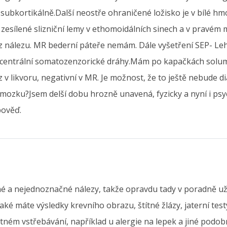
ubkortikálně.Další neostře ohraničené ložisko je v bílé hm
sílené slizniční lemy v ethomoidálních sinech a v pravém m
z nálezu. MR bederní páteře nemám. Dále vyšetření SEP- Lehc
 centrální somatozenzorické dráhy.Mám po kapačkách solume
z v likvoru, negativní v MR. Je možnost, že to ještě nebud
zku?Jsem delší dobu hrozně unavená, fyzicky a nyní i psychic
pověď.
é a nejednoznačné nálezy, takže opravdu tady v poradně už
 jaké máte výsledky krevního obrazu, štítné žlázy, jaterní te
ém vstřebávání, například u alergie na lepek a jiné podobné