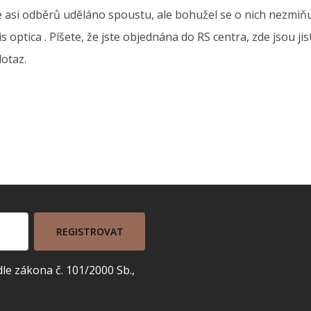
te asi odběrů uděláno spoustu, ale bohužel se o nich nezmiň
is optica . Píšete, že jste objednána do RS centra, zde jsou 
dotaz.
REGISTROVAT
e zákona č. 101/2000 Sb.,