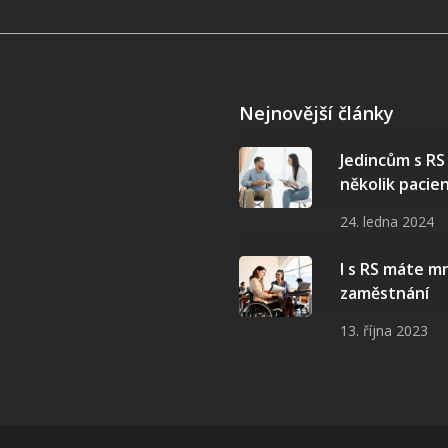
Nejnovější články
Jedincům s R
několik pacie
24. ledna 2024
I s RS máte 
zaměstnání
13. října 2023