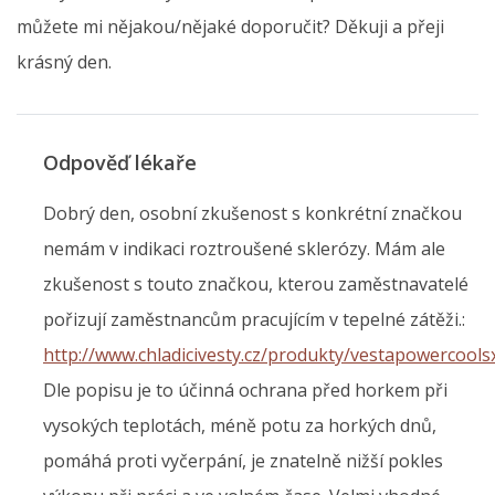
můžete mi nějakou/nějaké doporučit? Děkuji a přeji
krásný den.
Odpověď lékaře
Dobrý den, osobní zkušenost s konkrétní značkou
nemám v indikaci roztroušené sklerózy. Mám ale
zkušenost s touto značkou, kterou zaměstnavatelé
pořizují zaměstnancům pracujícím v tepelné zátěži.:
http://www.chladicivesty.cz/produkty/vestapowercools
Dle popisu je to účinná ochrana před horkem při
vysokých teplotách, méně potu za horkých dnů,
pomáhá proti vyčerpání, je znatelně nižší pokles