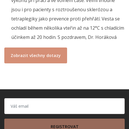
výkonu při práci a ve volném čase. Velmi vhodné
jsou i pro pacienty s roztroušenou sklerózou a
tetraplegiky jako prevence proti přehřátí. Vesta se
ochladí během několika vteřin až na 12°C s chladícím
účinkem až 20 hodin. S pozdravem, Dr. Horáková
Zobrazit všechny dotazy
REGISTROVAT