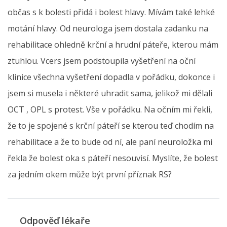
občas s k bolesti přidá i bolest hlavy. Mívám také lehké
motání hlavy. Od neurologa jsem dostala zadanku na
rehabilitace ohledně krční a hrudní páteře, kterou mám
ztuhlou. Vcers jsem podstoupila vyšetření na oční
klinice všechna vyšetření dopadla v pořádku, dokonce i
jsem si musela i některé uhradit sama, jelikož mi dělali
OCT , OPL s protest. Vše v pořádku. Na očním mi řekli,
že to je spojené s krční páteří se kterou teď chodím na
rehabilitace a že to bude od ní, ale paní neuroložka mi
řekla že bolest oka s páteří nesouvisí. Myslíte, že bolest
za jedním okem může být první příznak RS?
Odpověď lékaře