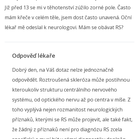
Již před 13 se mi v těhotenství zúžilo zorné pole. Často
mám křeče v celém těle, jsem dost často unavená. Oční
lékař mě odeslal k neurologovi. Mám se obávat RS?
Odpověď lékaře
Dobrý den, na Váš dotaz nelze jednoznačně
odpovědět. Roztroušená skleróza může postihnou
kteroukoliv strukturu centrálního nervového
systému, od optického nervu až po centra v míše. Z
toho vyplývá nejen rozmanitost neurologických
příznaků, kterými se RS může projevit, ale také fakt,
že žádný z příznaků není pro diagnózu RS zcela