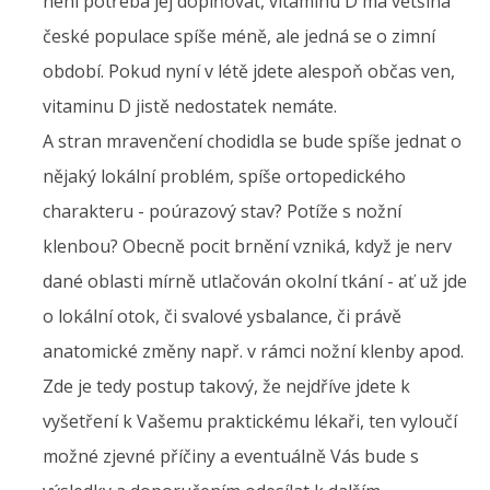
není potřeba jej doplňovat, vitaminu D má většina
české populace spíše méně, ale jedná se o zimní
období. Pokud nyní v létě jdete alespoň občas ven,
vitaminu D jistě nedostatek nemáte.
A stran mravenčení chodidla se bude spíše jednat o
nějaký lokální problém, spíše ortopedického
charakteru - poúrazový stav? Potíže s nožní
klenbou? Obecně pocit brnění vzniká, když je nerv
dané oblasti mírně utlačován okolní tkání - ať už jde
o lokální otok, či svalové ysbalance, či právě
anatomické změny např. v rámci nožní klenby apod.
Zde je tedy postup takový, že nejdříve jdete k
vyšetření k Vašemu praktickému lékaři, ten vyloučí
možné zjevné příčiny a eventuálně Vás bude s