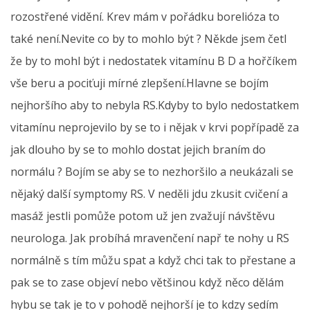
rozostřené vidění. Krev mám v pořádku borelióza to
také není.Nevite co by to mohlo být ? Někde jsem četl
že by to mohl být i nedostatek vitamínu B D a hořčíkem
vše beru a pociťuji mírné zlepšení.Hlavne se bojím
nejhoršího aby to nebyla RS.Kdyby to bylo nedostatkem
vitamínu neprojevilo by se to i nějak v krvi popřípadě za
jak dlouho by se to mohlo dostat jejich braním do
normálu ? Bojím se aby se to nezhoršilo a neukázali se
nějaký další symptomy RS. V neděli jdu zkusit cvičení a
masáž jestli pomůže potom už jen zvažují návštěvu
neurologa. Jak probíhá mravenčení např te nohy u RS
normálně s tím můžu spat a když chci tak to přestane a
pak se to zase objeví nebo většinou když něco dělám
hybu se tak je to v pohodě nejhorší je to kdzy sedím