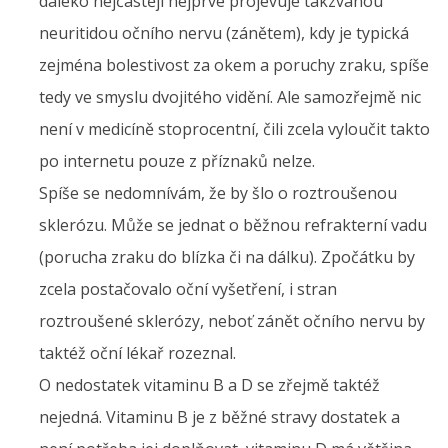
daleko nejčastěji nejprve projevuje takzvanou
neuritidou očního nervu (zánětem), kdy je typická
zejména bolestivost za okem a poruchy zraku, spíše
tedy ve smyslu dvojitého vidění. Ale samozřejmě nic
není v medicíně stoprocentní, čili zcela vyloučit takto
po internetu pouze z příznaků nelze.
Spíše se nedomnívám, že by šlo o roztroušenou
sklerózu. Může se jednat o běžnou refrakterní vadu
(porucha zraku do blízka či na dálku). Zpočátku by
zcela postačovalo oční vyšetření, i stran
roztroušené sklerózy, neboť zánět očního nervu by
taktéž oční lékař rozeznal.
O nedostatek vitaminu B a D se zřejmě taktéž
nejedná. Vitaminu B je z běžné stravy dostatek a