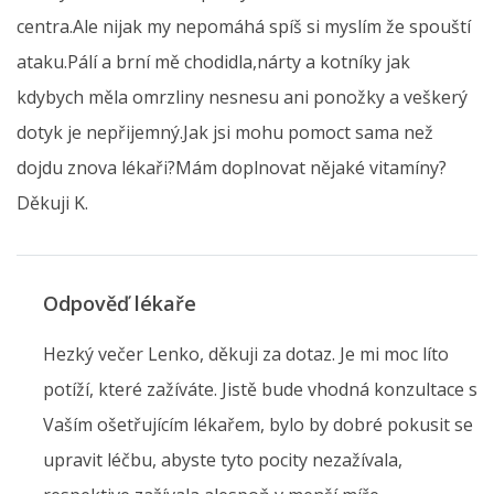
centra.Ale nijak my nepomáhá spíš si myslím že spouští
ataku.Pálí a brní mě chodidla,nárty a kotníky jak
kdybych měla omrzliny nesnesu ani ponožky a veškerý
dotyk je nepřijemný.Jak jsi mohu pomoct sama než
dojdu znova lékaři?Mám doplnovat nějaké vitamíny?
Děkuji K.
Odpověď lékaře
Hezký večer Lenko, děkuji za dotaz. Je mi moc líto
potíží, které zažíváte. Jistě bude vhodná konzultace s
Vaším ošetřujícím lékařem, bylo by dobré pokusit se
upravit léčbu, abyste tyto pocity nezažívala,