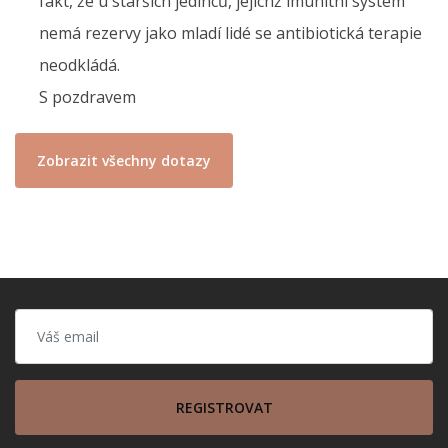
fakt, že u starších jedinců, jejichž imunitní systém
nemá rezervy jako mladí lidé se antibiotická terapie
neodkládá.
S pozdravem
Zobrazit všechny dotazy
REGISTROVAT