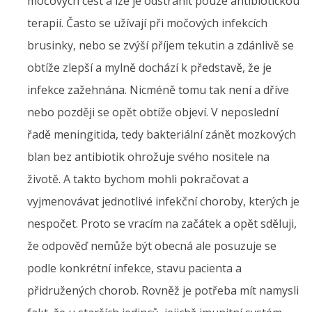
močových cest a lze je odstranit pouze antibiotickou
terapií. Často se užívají při močových infekcích
brusinky, nebo se zvýší příjem tekutin a zdánlivě se
obtíže zlepší a mylně dochází k představě, že je
infekce zažehnána. Nicméně tomu tak není a dříve
nebo později se opět obtíže objeví. V neposlední
řadě meningitida, tedy bakteriální zánět mozkových
blan bez antibiotik ohrožuje svého nositele na
životě. A takto bychom mohli pokračovat a
vyjmenovávat jednotlivé infekční choroby, kterých je
nespočet. Proto se vracím na začátek a opět sděluji,
že odpověď nemůže být obecná ale posuzuje se
podle konkrétní infekce, stavu pacienta a
přidružených chorob. Rovněž je potřeba mít namysli