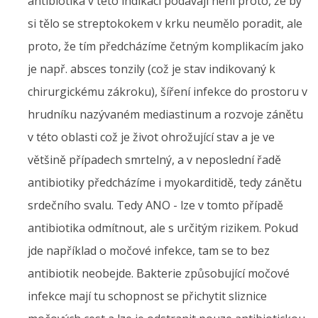
antibiotika v této indikaci podávají není proto, že by
si tělo se streptokokem v krku neumělo poradit, ale
proto, že tím předcházíme četným komplikacím jako
je např. absces tonzily (což je stav indikovaný k
chirurgickému zákroku), šíření infekce do prostoru v
hrudníku nazývaném mediastinum a rozvoje zánětu
v této oblasti což je život ohrožující stav a je ve
většině případech smrtelný, a v neposlední řadě
antibiotiky předcházíme i myokarditidě, tedy zánětu
srdečního svalu. Tedy ANO - lze v tomto případě
antibiotika odmítnout, ale s určitým rizikem. Pokud
jde například o močové infekce, tam se to bez
antibiotik neobejde. Bakterie způsobující močové
infekce mají tu schopnost se přichytit sliznice