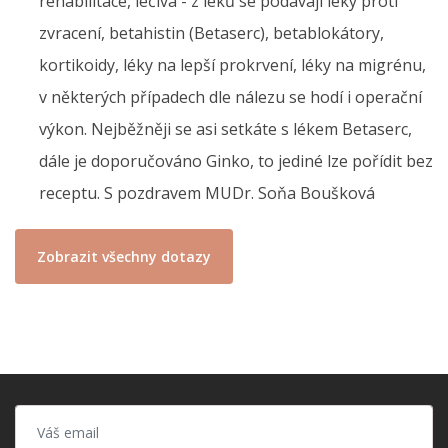
rehabilitace, léčiva - z léků se podávají léky proti
zvracení, betahistin (Betaserc), betablokátory,
kortikoidy, léky na lepší prokrvení, léky na migrénu,
v některých případech dle nálezu se hodí i operační
výkon. Nejběžněji se asi setkáte s lékem Betaserc,
dále je doporučováno Ginko, to jediné lze pořídit bez
receptu. S pozdravem MUDr. Soňa Boušková
Zobrazit všechny dotazy