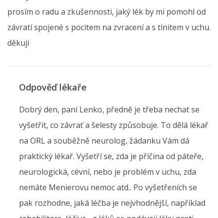
prosím o radu a zkušennosti, jaký lék by mi pomohl od
závratí spojené s pocitem na zvracení a s tinitem v uchu.
děkuji
Odpověď lékaře
Dobrý den, paní Lenko, předně je třeba nechat se
vyšetřit, co závrať a šelesty způsobuje. To dělá lékař
na ORL a souběžně neurolog, žádanku Vám dá
praktický lékař. Vyšetří se, zda je příčina od páteře,
neurologická, cévní, nebo je problém v uchu, zda
nemáte Menierovu nemoc atd.. Po vyšetřeních se
pak rozhodne, jaká léčba je nejvhodnější, například