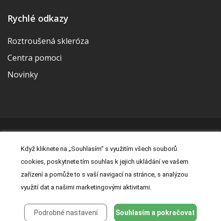
Rychlé odkazy
Roztroušená skleróza
Centra pomoci
Novinky
© 2026 | Vytvořila a udržuje Meditorial | ISSN 2533-655X |
Když kliknete na „Souhlasím“ s využitím všech souborů
Právní prohlášení
|
Prohlášení o cookies
|
Nastavení cookies
|
cookies, poskytnete tím souhlas k jejich ukládání ve vašem
Kontakt
|
Zásady zpracování osobních údajů
zařízení a pomůže to s vaší navigací na stránce, s analýzou
využití dat a našimi marketingovými aktivitami.
Podrobné nastavení
Souhlasím a pokračovat