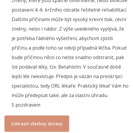
změny, které jsou špatně ovlivnitelné, nebo blokové
postavení 4.-6. krčního obratle řešitelné rehabilitací.
Dalšími příčinami může být vysoký krevní tlak, cévní
změny, nebo i nádor. Z výše uvedeného vyplývá, že
je potřeba řádného vyšetření, abychom zjistili
příčinu a podle toho se odvíjí případná léčba. Pokud
bude příčinou něco co nelze snadno odstranit, pak
lze podávat léky, tzv. Betahistin. V současné době
lepší lék neexistuje. Předpis je vázán na preskripci
specialistou, tedy ORL lékaře. Praktický lékař Vám ho
může předepsat také, ale za vlastní úhradu.
S pozdravem
Zobrazit všechny dotazy