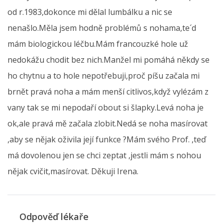
od r.1983,dokonce mi dělal lumbálku a nic se
nenašlo.Měla jsem hodně problémů s nohama,te´d
mám biologickou léčbu.Mám francouzké hole už
nedokážu chodit bez nich.Manžel mi pomáhá někdy se
ho chytnu a to hole nepotřebuji,proč píšu začala mi
brnět pravá noha a mám menší citlivos,když vylézám z
vany tak se mi nepodaří obout si šlapky.Levá noha je
ok,ale pravá mě začala zlobit.Nedá se noha masírovat
,aby se nějak oživila její funkce ?Mám svého Prof. ,teď
má dovolenou jen se chci zeptat ,jestli mám s nohou
nějak cvičit,masírovat. Děkuji Irena.
Odpověď lékaře