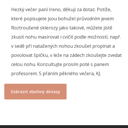
Hezký večer paní Ireno, děkuji za dotaz. Potíže,
které popisujete jsou bohužel průvodním jevem
Roztroušené sklerozy jako takové, můžete jistě
zkusit nohu masírovat i cvičit podle možností, např.
v sedě při natažených nohou zkoušet propínat a
povolovat špičku, v leže na zádech zkoušejte zvedat
celou nohu. Konzultujte prosím poté s panem
profesorem. S přáním pěkného večera, KJ.
Zobrazit všechny dotazy