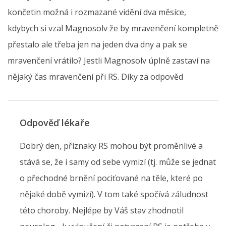
končetin možná i rozmazané vidění dva měsíce,
kdybych si vzal Magnosolv že by mravenčení kompletně
přestalo ale třeba jen na jeden dva dny a pak se
mravenčení vrátilo? Jestli Magnosolv úplně zastaví na
nějaký čas mravenčení při RS. Díky za odpověd
Odpověď lékaře
Dobrý den, příznaky RS mohou být proměnlivé a
stává se, že i samy od sebe vymizí (tj. může se jednat
o přechodné brnění pociťované na těle, které po
nějaké době vymizí). V tom také spočívá záludnost
této choroby. Nejlépe by Váš stav zhodnotil