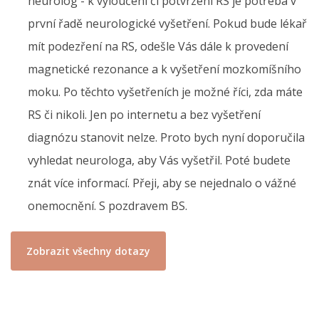
neurolog - k vyloučení či potvrzení RS je potřeba v
první řadě neurologické vyšetření. Pokud bude lékař
mít podezření na RS, odešle Vás dále k provedení
magnetické rezonance a k vyšetření mozkomíšního
moku. Po těchto vyšetřeních je možné říci, zda máte
RS či nikoli. Jen po internetu a bez vyšetření
diagnózu stanovit nelze. Proto bych nyní doporučila
vyhledat neurologa, aby Vás vyšetřil. Poté budete
znát více informací. Přeji, aby se nejednalo o vážné
onemocnění. S pozdravem BS.
Zobrazit všechny dotazy