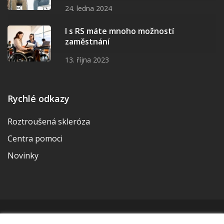
24. ledna 2024
I s RS máte mnoho možností
zaměstnání
13. října 2023
Rychlé odkazy
Roztroušená skleróza
Centra pomoci
Novinky
© 2026 | Vytvořila a udržuje Meditorial | ISSN 2533-655X |