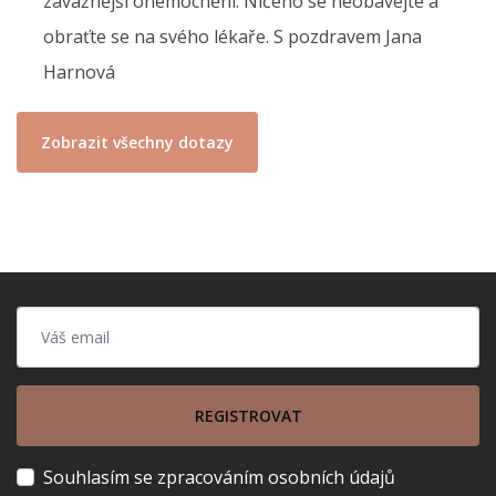
závažnější onemocnění. Ničeho se neobávejte a
obraťte se na svého lékaře. S pozdravem Jana
Harnová
Zobrazit všechny dotazy
REGISTROVAT
Souhlasím se zpracováním osobních údajů