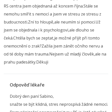
RS centra jsem objednaná až koncem října.Stále se
nemohu smířit s nemocí a jsem ve stresu ze stresu z
budoucnosti.Zní to hloupě,ale neumím si pomoci.Už
jsem se objednala i k psychologovi,ale dlouho se
čeká.Chtěla bych se zeptat,je možné přijít při tomto
onemocnění o zrak?Zažila jsem zánět očního nervu a
od té doby mám trauma.Nejsem už mladý člověk,ale na
prahu padesátky.Děkuji
Odpověď lékaře
Dobrý den paní Sabino,
snažte se být klidná, stres neprospívá žádné nemoci.