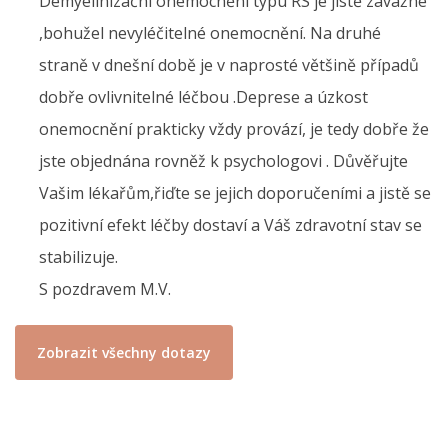
Demyelinizační onemocnění typu RS je jistě závažné
,bohužel nevyléčitelné onemocnění. Na druhé
straně v dnešní době je v naprosté většině případů
dobře ovlivnitelné léčbou .Deprese a úzkost
onemocnění prakticky vždy provází, je tedy dobře že
jste objednána rovněž k psychologovi . Důvěřujte
Vašim lékařům,řiďte se jejich doporučeními a jistě se
pozitivní efekt léčby dostaví a Váš zdravotní stav se
stabilizuje.
S pozdravem M.V.
Zobrazit všechny dotazy