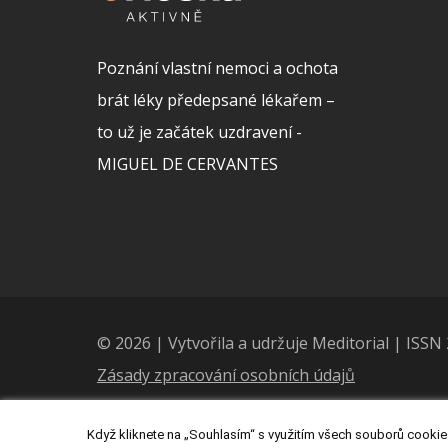
Poznání vlastní nemoci a ochota
brát léky předepsané lékařem –
to už je začátek uzdravení -
MIGUEL DE CERVANTES
© 2026 | Vytvořila a udržuje Meditorial | ISS
Zásady zpracování osobních údajů
Když kliknete na „Souhlasím“ s využitím všech souborů cookies