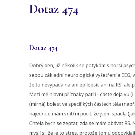
Dotaz 474
Dotaz 474
Dobrý den, již několik se potýkám s horší psyc
sebou základní neurologické vyšetření a EEG, v
že to nevypadá na ani epilepsii, ani na RS, ale 
Mezi mé hlavní příznaky patří - časté deja vu (i
(mírná) bolest ve specifikých částech těla (např.
najednou mám vnitřní pocit, že jsem spadla (ja
Chtěla bych se zeptat, zda se mám obávat RS. Ne
myslí si, že je to stres, protože tomu odpovídaj