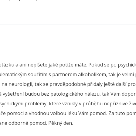
zku a ani nepíšete jaké potíže máte. Pokud se po psychické 
oblematickým soužitím s partnerem alkoholikem, tak je velm
na neurologii, tak se pravděpodobně přidaly ještě další prob
vyšetření budou bez patologického nálezu, tak Vám doporu
chickými problémy, které vznikly v průběhu nepříznivé živo
áže pomoci a vhodnou volbou léku Vám pomoci. Za tuto pomoc
ane odborné pomoci. Pěkný den.