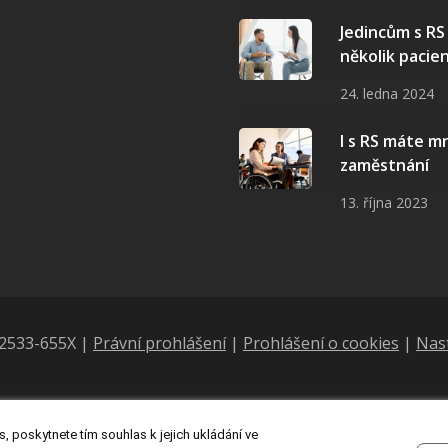
Jedincům s R
několik pacie
24. ledna 2024
I s RS máte 
zaměstnání
13. října 2023
N 2533-655X |
Právní prohlášení
|
Prohlášení o cookies
|
Nas
, poskytnete tím souhlas k jejich ukládání ve