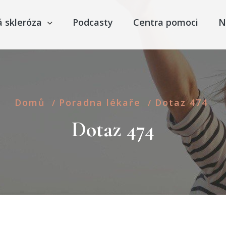
á skleróza
Podcasty
Centra pomoci
N
Domů
Poradna lékaře
Dotaz 474
/
/
Dotaz 474