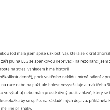
hikou (od mala jsem spíše úzklostlivá), která se x krát zhor
 září jdu na EEG se spánkovou deprivací (na rezonanci jsem z
prostě na stres, vzhledem k mé historii.
 několikrát denně), pocit vnitřního neklidu, mírné pálení v p
 na ruce nebo na paži, ale bolest nevystřeluje a trvá třeba 30
ko ve výtahu) nebo mám prostě divný pocit v hlavě, který se 
uroložka by se spíše, na základě mých deja vu, přikláněla k t
í mé jiné příznaky.