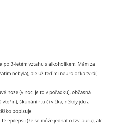
šila po 3-letém vztahu s alkoholikem. Mám za
atím nebyla), ale už teď mi neuroložka tvrdí,
ravé noze (v noci je to v pořádku), občasná
 vteřin), škubání rtu či víčka, někdy jdu a
těžko popisuje.
é epilepsii (že se může jednat o tzv. auru), ale