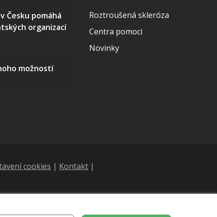
Roztroušená skleróza
S v Česku pomáhá
ntských organizací
Centra pomoci
Novinky
mnoho možností
tavení cookies
|
Kontakt
|