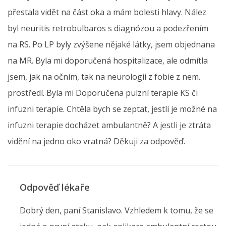
přestala vidět na část oka a mám bolesti hlavy. Nález
byl neuritis retrobulbaros s diagnózou a podezřením
na RS. Po LP byly zvýšene nějaké látky, jsem objednana
na MR. Byla mi doporučená hospitalizace, ale odmítla
jsem, jak na očním, tak na neurologii z fobie z nem.
prostředí. Byla mi Doporučena pulzní terapie KS či
infuzni terapie. Chtěla bych se zeptat, jestli je možné na
infuzni terapie docházet ambulantně? A jestli je ztráta
vidění na jedno oko vratná? Děkuji za odpověď.
Odpověď lékaře
Dobrý den, paní Stanislavo. Vzhledem k tomu, že se