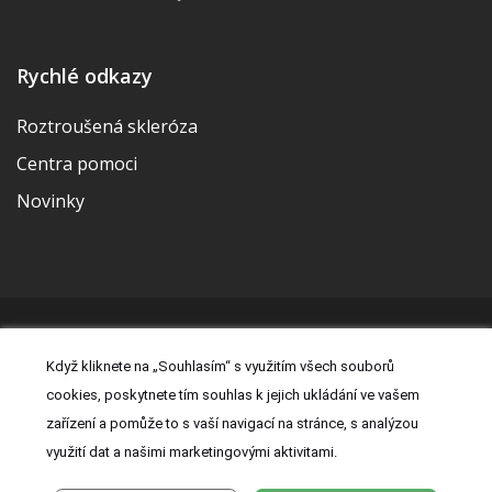
Rychlé odkazy
Roztroušená skleróza
Centra pomoci
Novinky
© 2026 | Vytvořila a udržuje Meditorial | ISSN 2533-655X |
Když kliknete na „Souhlasím“ s využitím všech souborů
Právní prohlášení
|
Prohlášení o cookies
|
Nastavení cookies
|
cookies, poskytnete tím souhlas k jejich ukládání ve vašem
Kontakt
|
Zásady zpracování osobních údajů
zařízení a pomůže to s vaší navigací na stránce, s analýzou
využití dat a našimi marketingovými aktivitami.