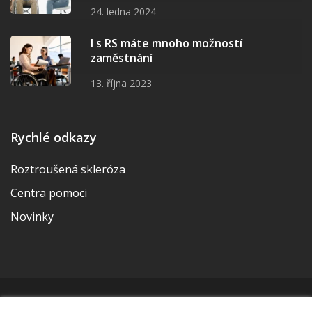
24. ledna 2024
I s RS máte mnoho možností
zaměstnání
13. října 2023
Rychlé odkazy
Roztroušená skleróza
Centra pomoci
Novinky
© 2026 | Vytvořila a udržuje Meditorial | ISSN 2533-655X |