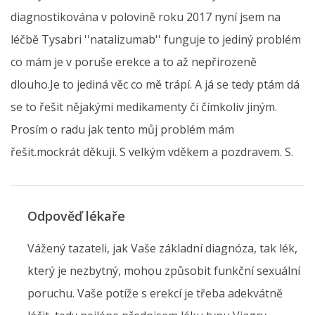
diagnostikována v polovině roku 2017 nyní jsem na
léčbě Tysabri ''natalizumab'' funguje to jediný problém
co mám je v poruše erekce a to až nepřirozeně
dlouho.Je to jediná věc co mě trápí. A já se tedy ptám dá
se to řešit nějakými medikamenty či čímkoliv jiným.
Prosím o radu jak tento můj problém mám
řešit.mockrát děkuji. S velkým vděkem a pozdravem. S.
Odpověď lékaře
Vážený tazateli, jak Vaše základní diagnóza, tak lék,
který je nezbytný, mohou způsobit funkční sexuální
poruchu. Vaše potíže s erekcí je třeba adekvátně