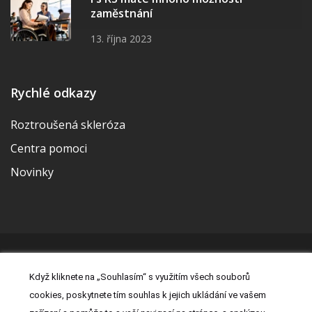
zaměstnání
13. října 2023
Rychlé odkazy
Roztroušená skleróza
Centra pomoci
Novinky
© 2026 | Vytvořila a udržuje Meditorial | ISSN 2533-655X |
Když kliknete na „Souhlasím“ s využitím všech souborů
Právní prohlášení
|
Prohlášení o cookies
|
Nastavení cookies
|
cookies, poskytnete tím souhlas k jejich ukládání ve vašem
Kontakt
|
Zásady zpracování osobních údajů