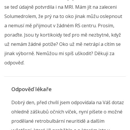
se teď údajně potvrdila i na MRI. Mám jít na zaleceni
Solumedrolem, že prý na to oko jinak můžu oslepnout
a nemusí mě přijmout v žádném RS centru. Prosím,
poraďte. Jsou ty kortikoidy teď pro mě nezbytné, když
už nemám žádné potíže? Oko už mě netrápí a cítím se
jinak výborně. Nemůžou mi spíš uškodit? Děkuji za
odpověď.
Odpověď lékaře
Dobrý den, před chvílí jsem odpovídala na Váš dotaz
ohledně záškubů očních víček, nyní píšete o možné
prodělané retrobulbární neuritidě a dalším