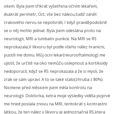
okem. Byla jsem třikrát vyšetřena očním lékařem,
dvakrát perimetr, Oct, vše bez nálezu,tudíž zánět
zrakového nervu se nepotvrdil, I když pravděpodobně
se o něj mohlo jednat. Byla jsem odeslána proto na
neurologii, MRI a lumbalni punkce. Na MRI se RS
neprokazala,V likvoru byl podle všeho nález hranicni,
pustili me domu. Můj ocni lekar(neurooftalmolog) me
ujistil, že určitě na oko nemůžu oslepnout a kortikoidy
nedoporucil, když se RS neprokazala a že si myslí, že
zrak se sám upraví. A to se také stalo(zhruba z 80%).
Nicmene před měsícem jsem měla kontrolu na
neurologii. Doktorka, ketra moje výsledky viděla poprvé
me hned poslala znovu na MRI, tentokrát s kontrastní
látkou, že ten nález v likvoru je jednoznačná RS,ktera