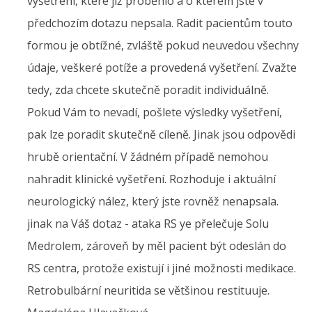
vyšetření, které již proběhlo a o kterém jste v
předchozím dotazu nepsala. Radit pacientům touto
formou je obtížné, zvláště pokud neuvedou všechny
údaje, veškeré potíže a provedená vyšetření. Zvažte
tedy, zda chcete skutečně poradit individuálně.
Pokud Vám to nevadí, pošlete výsledky vyšetření,
pak lze poradit skutečně cíleně. Jinak jsou odpovědi
hrubě orientační. V žádném případě nemohou
nahradit klinické vyšetření. Rozhoduje i aktuální
neurologický nález, který jste rovněž nenapsala.
jinak na Váš dotaz - ataka RS ye přelečuje Solu
Medrolem, zároveň by měl pacient být odeslán do
RS centra, protože existují i jiné možnosti medikace.
Retrobulbární neuritida se většinou restituuje.