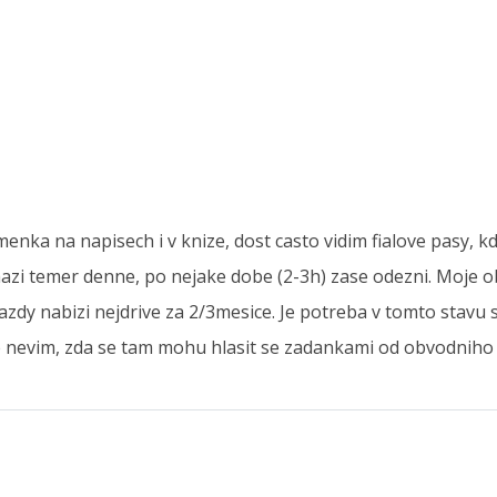
ka na napisech i v knize, dost casto vidim fialove pasy, kd
chazi temer denne, po nejake dobe (2-3h) zase odezni. Moje 
zdy nabizi nejdrive za 2/3mesice. Je potreba v tomto stavu 
 nevim, zda se tam mohu hlasit se zadankami od obvodniho 