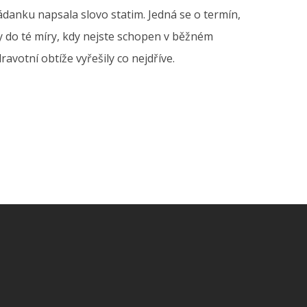
ádanku napsala slovo statim. Jedná se o termín,
ily do té míry, kdy nejste schopen v běžném
avotní obtíže vyřešily co nejdříve.