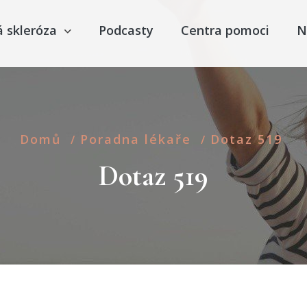
á skleróza
Podcasty
Centra pomoci
N
Domů
Poradna lékaře
Dotaz 519
/
/
Dotaz 519