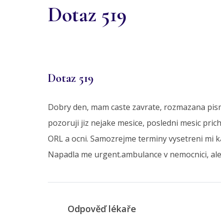
Dotaz 519
Dotaz 519
Dobry den, mam caste zavrate, rozmazana pismen
pozoruji jiz nejake mesice, posledni mesic pri
ORL a ocni. Samozrejme terminy vysetreni mi ka
Napadla me urgent.ambulance v nemocnici, ale
Odpověď lékaře