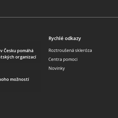
Rychlé odkazy
Roztroušená skleróza
S v Česku pomáhá
ntských organizací
Centra pomoci
Novinky
mnoho možností