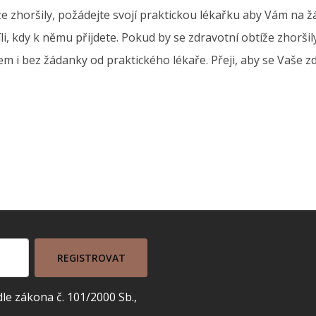
e zhoršily, požádejte svojí praktickou lékařku aby Vám na ž
víli, kdy k němu přijdete. Pokud by se zdravotní obtíže zhorš
em i bez žádanky od praktického lékaře. Přeji, aby se Vaše zdr
REGISTROVAT
e zákona č. 101/2000 Sb.,