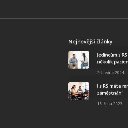
Nejnovější články
Jedincům s R
několik pacie
24. ledna 2024
I s RS máte 
zaměstnání
13. října 2023