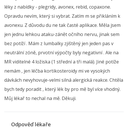
léky z nabídky - plegridy, avonex, rebid, copaxone.
Opravdu nevím, který si vybrat. Zatím m se přikláním k
avonexu. Z důvodu du ne tak časté aplikace. Měla jsem
jen jednu lehkou ataku-zánět očního nervu, jinak sem
bez potíží . Mám z lumbalky zjištěný jen jeden pas v
neutrální zóně, prvotní výpočty byly negativní . Ale na
MR viditelné 4 ložiska (1 střední a tři malá). Jiné potíže
nemám , jen léčba kortikosteroidy mi ve vysokých
dávkách nevyhovuje-velmi silná alergická reakce. Chtěla
bych tedy poradit , který lék by pro mě byl více vhodný.
Můj lékař to nechal na mě. Děkuji.
Odpověď lékaře