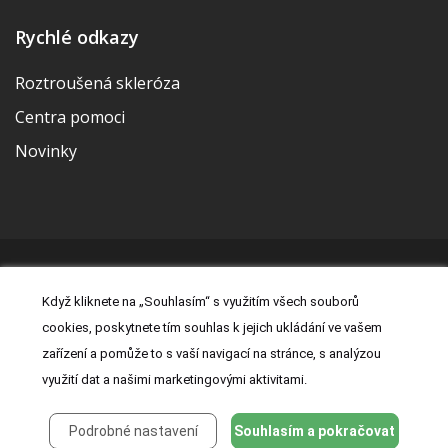
Rychlé odkazy
Roztroušená skleróza
Centra pomoci
Novinky
© 2026 | Vytvořila a udržuje Meditorial | ISSN 2533-655X |
Když kliknete na „Souhlasím“ s využitím všech souborů
Právní prohlášení
|
Prohlášení o cookies
|
Nastavení cookies
|
cookies, poskytnete tím souhlas k jejich ukládání ve vašem
Kontakt
|
Zásady zpracování osobních údajů
zařízení a pomůže to s vaší navigací na stránce, s analýzou
využití dat a našimi marketingovými aktivitami.
Podrobné nastavení
Souhlasím a pokračovat