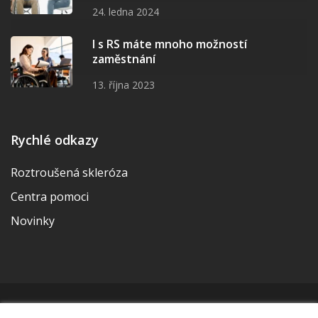
24. ledna 2024
I s RS máte mnoho možností
zaměstnání
13. října 2023
Rychlé odkazy
Roztroušená skleróza
Centra pomoci
Novinky
© 2026 | Vytvořila a udržuje Meditorial | ISSN 2533-655X |