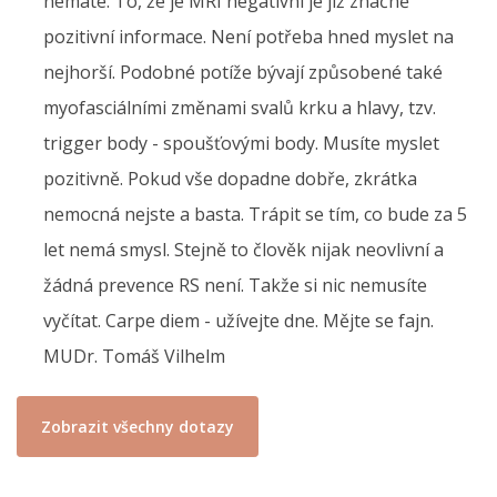
nemáte. To, že je MRI negativní je již značně
pozitivní informace. Není potřeba hned myslet na
nejhorší. Podobné potíže bývají způsobené také
myofasciálními změnami svalů krku a hlavy, tzv.
trigger body - spoušťovými body. Musíte myslet
pozitivně. Pokud vše dopadne dobře, zkrátka
nemocná nejste a basta. Trápit se tím, co bude za 5
let nemá smysl. Stejně to člověk nijak neovlivní a
žádná prevence RS není. Takže si nic nemusíte
vyčítat. Carpe diem - užívejte dne. Mějte se fajn.
MUDr. Tomáš Vilhelm
Zobrazit všechny dotazy