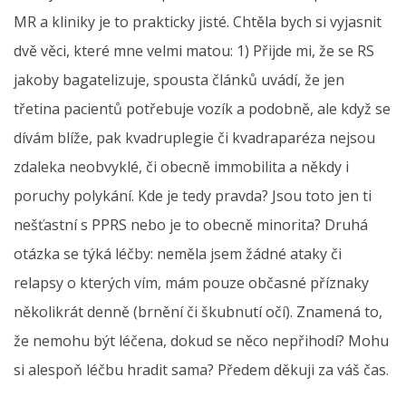
MR a kliniky je to prakticky jisté. Chtěla bych si vyjasnit
dvě věci, které mne velmi matou: 1) Přijde mi, že se RS
jakoby bagatelizuje, spousta článků uvádí, že jen
třetina pacientů potřebuje vozík a podobně, ale když se
dívám blíže, pak kvadruplegie či kvadraparéza nejsou
zdaleka neobvyklé, či obecně immobilita a někdy i
poruchy polykání. Kde je tedy pravda? Jsou toto jen ti
nešťastní s PPRS nebo je to obecně minorita? Druhá
otázka se týká léčby: neměla jsem žádné ataky či
relapsy o kterých vím, mám pouze občasné příznaky
několikrát denně (brnění či škubnutí očí). Znamená to,
že nemohu být léčena, dokud se něco nepřihodí? Mohu
si alespoň léčbu hradit sama? Předem děkuji za váš čas.