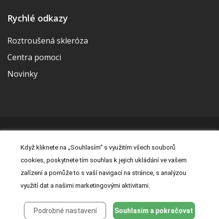
Rychlé odkazy
Roztroušená skleróza
Centra pomoci
Novinky
© 2026 | Vytvořila a udržuje Meditorial | ISSN 2533-655X |
Když kliknete na „Souhlasím“ s využitím všech souborů
Právní prohlášení
|
Prohlášení o cookies
|
Nastavení cookies
|
cookies, poskytnete tím souhlas k jejich ukládání ve vašem
Kontakt
|
Zásady zpracování osobních údajů
zařízení a pomůže to s vaší navigací na stránce, s analýzou
využití dat a našimi marketingovými aktivitami.
Podrobné nastavení
Souhlasím a pokračovat