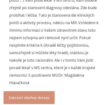
potíží ... ) Vám podá lékař v MS centru, kam budete
zřejmě po stanovení diagnosy odeslána. Zde bude
probíhat i léčba. Tato je stanovena dle klinických
potíží a aktivity procesu, nálezu na MR. Vzhledem k
minimu informací o Vašem zdravotním stavu toto
nejsem schopna ani rámcově nyní určit. Pokud
nesplníte kritéria k úhradě léčby pojišťovnou,
samozřejmě si můžete léky hradit, otázkou je
nakolik je toto racionální. Ale i v tomto Vám jistě
poradí lékař v MS centra, které je v každé krajské
nemocnici. S pozdravem MUDr. Magdaléna
Hlavačková
Zobrazit všechny dotazy