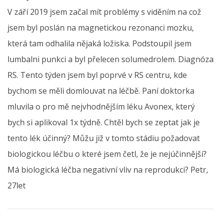
V září 2019 jsem začal mít problémy s viděním na což
jsem byl poslán na magnetickou rezonanci mozku,
která tam odhalila nějaká ložiska. Podstoupil jsem
lumbalni punkci a byl přelecen solumedrolem. Diagnóza
RS. Tento týden jsem byl poprvé v RS centru, kde
bychom se měli domlouvat na léčbě. Paní doktorka
mluvila o pro mě nejvhodnějším léku Avonex, který
bych si aplikoval 1x týdně. Chtěl bych se zeptat jak je
tento lék účinný? Můžu již v tomto stádiu požadovat
biologickou léčbu o které jsem četl, že je nejúčinnější?
Má biologická léčba negativní vliv na reprodukci? Petr,
27let