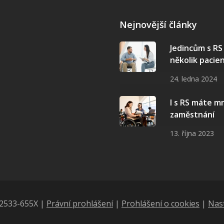
Nejnovější články
Jedincům s R
několik pacie
24. ledna 2024
I s RS máte 
zaměstnání
13. října 2023
N 2533-655X |
Právní prohlášení
|
Prohlášení o cookies
|
Nas