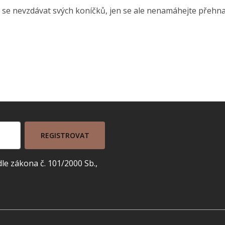
te se nevzdávat svých koníčků, jen se ale nenamáhejte přeh
REGISTROVAT
e zákona č. 101/2000 Sb.,