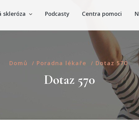
á skleróza
Podcasty
Centra pomoci
N
Domů
Poradna lékaře
Dotaz 570
/
/
Dotaz 570