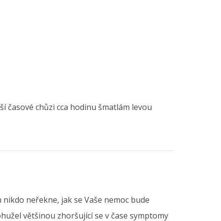
ší časové chůzi cca hodinu šmatlám levou
m nikdo neřekne, jak se Vaše nemoc bude
bohužel většinou zhoršující se v čase symptomy