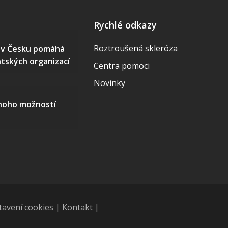
Rychlé odkazy
Roztroušená skleróza
S v Česku pomáhá
ntských organizací
Centra pomoci
Novinky
mnoho možností
tavení cookies
|
Kontakt
|