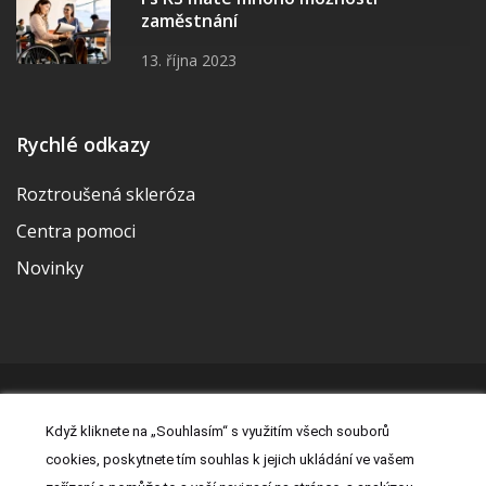
zaměstnání
13. října 2023
Rychlé odkazy
Roztroušená skleróza
Centra pomoci
Novinky
© 2026 | Vytvořila a udržuje Meditorial | ISSN 2533-655X |
Když kliknete na „Souhlasím“ s využitím všech souborů
Právní prohlášení
|
Prohlášení o cookies
|
Nastavení cookies
|
cookies, poskytnete tím souhlas k jejich ukládání ve vašem
Kontakt
|
Zásady zpracování osobních údajů