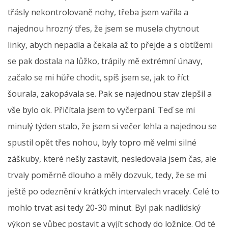
třásly nekontrolovaně nohy, třeba jsem vařila a
najednou hrozný třes, že jsem se musela chytnout
linky, abych nepadla a čekala až to přejde a s obtížemi
se pak dostala na lůžko, trápily mě extrémní únavy,
začalo se mi hůře chodit, spíš jsem se, jak to říct
šourala, zakopávala se. Pak se najednou stav zlepšil a
vše bylo ok. Přičítala jsem to vyčerpaní. Teď se mi
minulý týden stalo, že jsem si večer lehla a najednou se
spustil opět třes nohou, byly topro mě velmi silné
záškuby, které nešly zastavit, nesledovala jsem čas, ale
trvaly poměrně dlouho a měly dozvuk, tedy, že se mi
ještě po odeznění v krátkých intervalech vracely. Celé to
mohlo trvat asi tedy 20-30 minut. Byl pak nadlidský
výkon se vůbec postavit a vyjít schody do ložnice. Od té