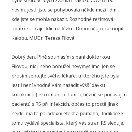
nynější situaci bych zvážila i nákazu COVID-19.
nevím, jestli jste se pohybovala někde mezi lidmi,
kde jste se mohla nakazit. Rozhodně režimová
opatření - čaje, klid na lůžku. Doporučuji i zakoupit
Kalobu. MUDr. Tereza Filová
Dobrý den, Plně souhlasím s paní doktorkou
Filovou, nic jiného bohužel nevymyslíme. Jen se
prosím zeptejte svého lékaře, u kterého jste byla
jestli není vhodné Vám nasadit výšší dávku
kortikoidů [léku imunitu tlumící, běžně se podávají u
pacientů s RS při infekcích, občas to prostě jinak
nejde, má to paradoxní efekt a pomáhá]. Indikace k
tomu vydává specialista, který Vás stran RS sleduje,