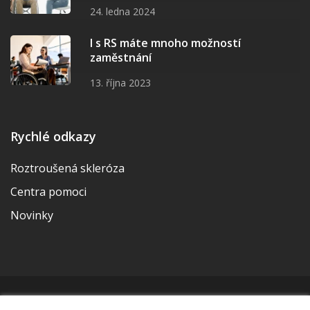
24. ledna 2024
I s RS máte mnoho možností
zaměstnání
13. října 2023
Rychlé odkazy
Roztroušená skleróza
Centra pomoci
Novinky
© 2026 | Vytvořila a udržuje Meditorial | ISSN 2533-655X |