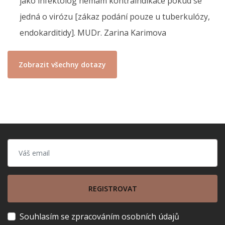
jako infektolog nemám kontraindikace pokud se
jedná o virózu [zákaz podání pouze u tuberkulózy,
endokarditidy]. MUDr. Zarina Karimova
Zobrazit všechny dotazy
REGISTROVAT
Souhlasím se zpracováním osobních údajů