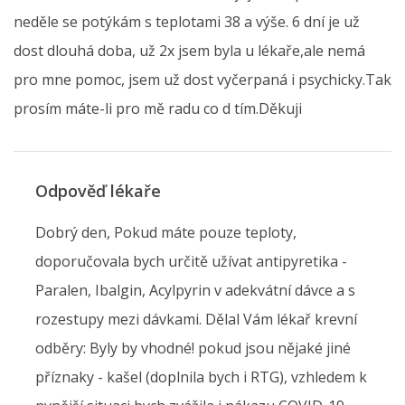
neděle se potýkám s teplotami 38 a výše. 6 dní je už
dost dlouhá doba, už 2x jsem byla u lékaře,ale nemá
pro mne pomoc, jsem už dost vyčerpaná i psychicky.Tak
prosím máte-li pro mě radu co d tím.Děkuji
Odpověď lékaře
Dobrý den, Pokud máte pouze teploty,
doporučovala bych určitě užívat antipyretika -
Paralen, Ibalgin, Acylpyrin v adekvátní dávce a s
rozestupy mezi dávkami. Dělal Vám lékař krevní
odběry: Byly by vhodné! pokud jsou nějaké jiné
příznaky - kašel (doplnila bych i RTG), vzhledem k