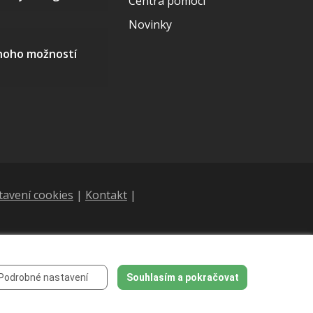
Centra pomoci
Novinky
mnoho možností
tavení cookies
|
Kontakt
|
Podrobné nastavení
Souhlasím a pokračovat