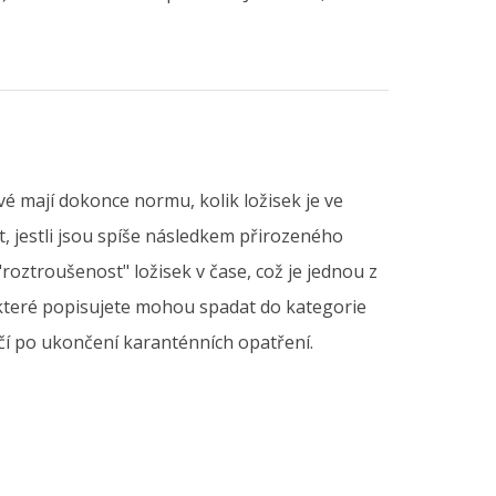
é mají dokonce normu, kolik ložisek je ve
it, jestli jsou spíše následkem přirozeného
roztroušenost" ložisek v čase, což je jednou z
, které popisujete mohou spadat do kategorie
čí po ukončení karanténních opatření.