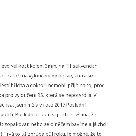
vlevo velikost kolem 3mm, na T1 sekvencích
boratoři na vyloučení epilepsie, která se
stí břicha a doktoři nemohli přijít na to, proč
ka pro vyloučení RS, která se nepotvrdila. V
záchvat jsem měla v roce 2017.Poslední
potíží. Poslední dobou si partner všímá, že
át zopakovat, nebo se o něčem bavíme a já chci
r) Trvá to už zhruba půl roku. Je možné, že to