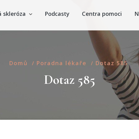
á skleróza
Podcasty
Centra pomoci
N
Domů
Poradna lékaře
Dotaz 585
/
/
Dotaz 585