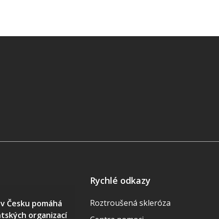
Rychlé odkazy
Roztroušená skleróza
S v Česku pomáhá
ntských organizací