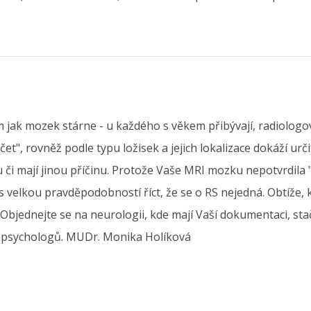
 jak mozek stárne - u každého s věkem přibývají, radiologov
et", rovněž podle typu ložisek a jejich lokalizace dokáží urč
či mají jinou příčinu. Protože Vaše MRI mozku nepotvrdila "
 s velkou pravděpodobností říct, že se o RS nejedná. Obtíže
Objednejte se na neurologii, kde mají Vaší dokumentaci, sta
 a psychologů. MUDr. Monika Holíková