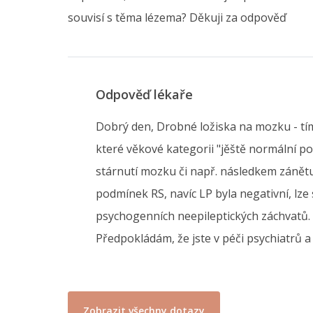
souvisí s těma lézema? Děkuji za odpověď
Odpověď lékaře
Dobrý den, Drobné ložiska na mozku - tím
které věkové kategorii "jěště normální poč
stárnutí mozku či např. následkem zánětu 
podmínek RS, navíc LP byla negativní, lze
psychogenních neepileptických záchvatů. 
Předpokládám, že jste v péči psychiatrů
Zobrazit všechny dotazy