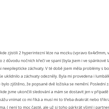
kde zjistili 2 hyperintezní léze na mozku (vpravo 6x4x9mm, 
 z důvodu nočních křečí ve spaní (byla jsem i ve spánkové la
 neepilepticke záchvaty. V té době jsem měla problémy s bole
vše uklidnilo a záchvaty odezněly. Byla mi provedena i lumbál
bylo zjištěno, že popsané dvě ložiska se nemění. Poslední 
kde jsme ukončili sledování a mám se dostavit jen v případě 
u vnímat co mi říká a musí mi to třeba dvakrát nebo třikr
. ( není to moc časté, ale už si toho párkrát všiml i partne