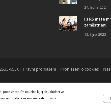
24. ledna 2024
I s RS máte 
zaměstnání
13. října 2023
N 2533-655X |
Právní prohlášení
|
Prohlášení o cookies
|
Nas
, poskytnete tím souhlas k jejich ukládání ve
zou využití dat a našimi marketingovými