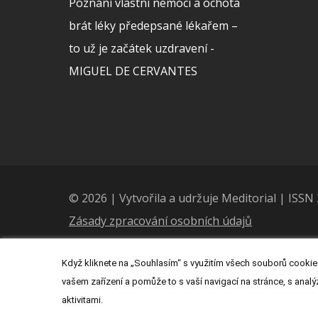
Poznání vlastní nemoci a ochota
brát léky předepsané lékařem –
to už je začátek uzdravení -
MIGUEL DE CERVANTES
© 2026 | Vytvořila a udržuje Meditorial | ISS
Zásady zpracování osobních údajů
Když kliknete na „Souhlasím“ s využitím všech souborů cookies
vašem zařízení a pomůže to s vaší navigací na stránce, s analý
aktivitami.