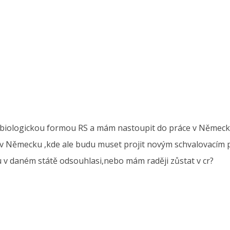
en biologickou formou RS a mám nastoupit do práce v Německu
t v Německu ,kde ale budu muset projit novým schvalovacím
 v daném státě odsouhlasi,nebo mám raději zůstat v cr?