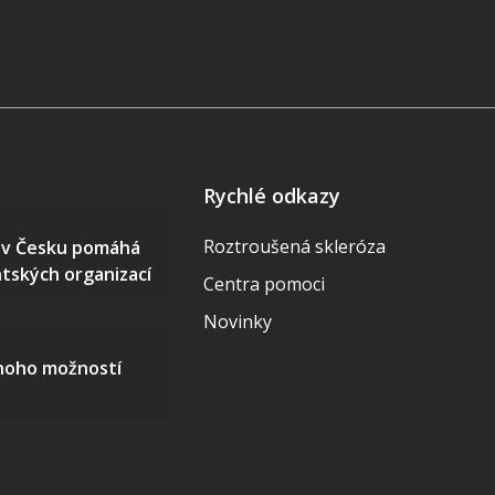
Rychlé odkazy
Roztroušená skleróza
S v Česku pomáhá
ntských organizací
Centra pomoci
Novinky
mnoho možností