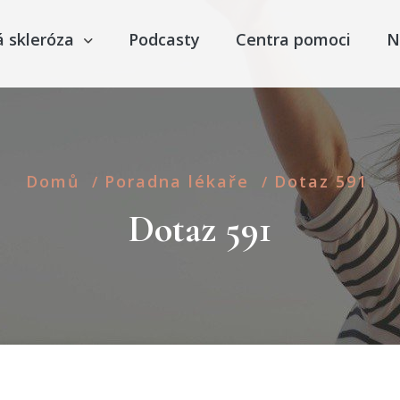
á skleróza
Podcasty
Centra pomoci
N
Domů
Poradna lékaře
Dotaz 591
/
/
Dotaz 591