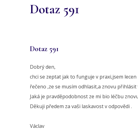
Dotaz 591
Dotaz 591
Dobrý den,
chci se zeptat jak to funguje v praxi,jsem lec
řečeno ,ze se musím odhlasit,a znovu přihlási
Jaká je pravděpodobnost ze mi bio léčbu znovu
Děkuji předem za vaši laskavost v odpovědi .
Václav