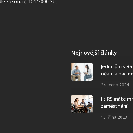
e zákona č. 101/2000 Sb.,
Nejnovější články
Jedincům s R
několik pacie
24. ledna 2024
I s RS máte 
zaměstnání
13. října 2023