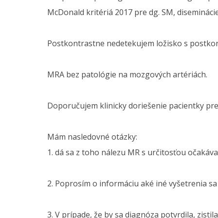
McDonald kritériá 2017 pre dg. SM, diseminácie
Postkontrastne nedetekujem ložisko s postkont
MRA bez patológie na mozgových artériách.
Doporučujem klinicky doriešenie pacientky pr
Mám nasledovné otázky:
1. dá sa z toho nálezu MR s určitosťou očakáva
2. Poprosím o informáciu aké iné vyšetrenia sa
3. V prípade, že by sa diagnóza potvrdila, zist