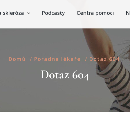
á skleróza
Podcasty
Centra pomoci
N
Domů
Poradna lékaře
Dotaz 604
/
/
Dotaz 604