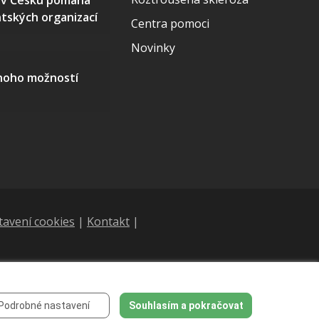
S v Česku pomáhá
ntských organizací
Centra pomoci
Novinky
mnoho možností
tavení cookies
|
Kontakt
|
Podrobné nastavení
Souhlasím a pokračovat