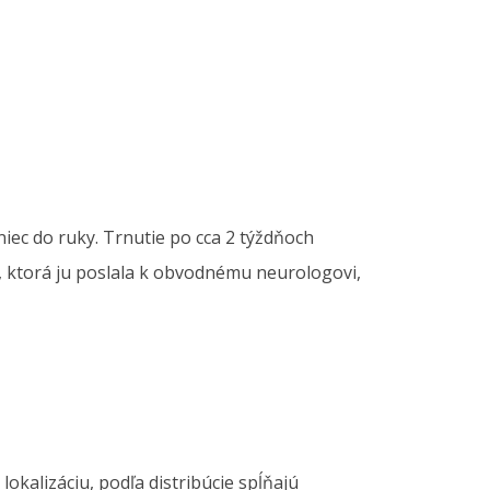
niec do ruky. Trnutie po cca 2 týždňoch
u, ktorá ju poslala k obvodnému neurologovi,
okalizáciu, podľa distribúcie spĺňajú