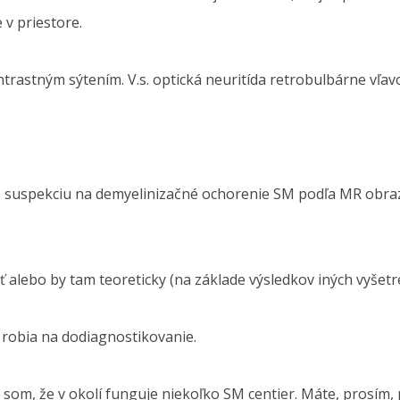
 v priestore.
rastným sýtením. V.s. optická neuritída retrobulbárne vľav
e suspekciu na demyelinizačné ochorenie SM podľa MR obra
ť alebo by tam teoreticky (na základe výsledkov iných vyšet
 robia na dodiagnostikovanie.
ila som, že v okolí funguje niekoľko SM centier. Máte, prosí