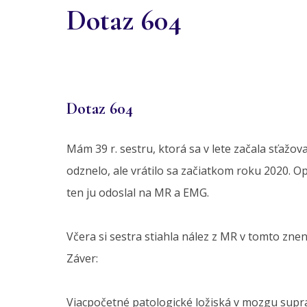
Dotaz 604
Dotaz 604
Mám 39 r. sestru, ktorá sa v lete začala sťažov
odznelo, ale vrátilo sa začiatkom roku 2020. O
ten ju odoslal na MR a EMG.
Včera si sestra stiahla nález z MR v tomto znen
Záver:
Viacpočetné patologické ložiská v mozgu suprate