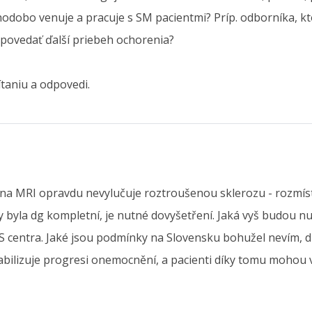
hodobo venuje a pracuje s SM pacientmi? Príp. odborníka, kt
edpovedať ďalší priebeh ochorenia?
ítaniu a odpovedi.
na MRI opravdu nevylučuje roztroušenou sklerozu - rozmístěn
by byla dg kompletní, je nutné dovyšetření. Jaká vyš budou nu
entra. Jaké jsou podmínky na Slovensku bohužel nevím, drží
ilizuje progresi onemocnění, a pacienti díky tomu mohou v