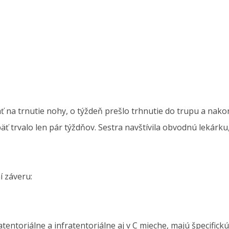
ať na trnutie nohy, o týždeň prešlo trhnutie do trupu a nako
päť trvalo len pár týždňov. Sestra navštívila obvodnú lekárk
í záveru:
ntoriálne a infratentoriálne aj v C mieche, majú špecifickú l