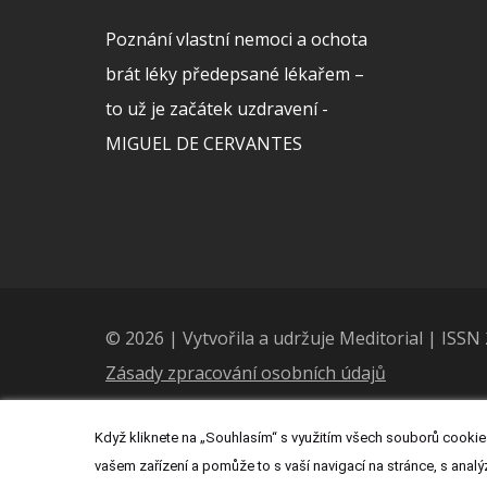
Poznání vlastní nemoci a ochota
brát léky předepsané lékařem –
to už je začátek uzdravení -
MIGUEL DE CERVANTES
© 2026 | Vytvořila a udržuje Meditorial | ISS
Zásady zpracování osobních údajů
Když kliknete na „Souhlasím“ s využitím všech souborů cookies
vašem zařízení a pomůže to s vaší navigací na stránce, s analý