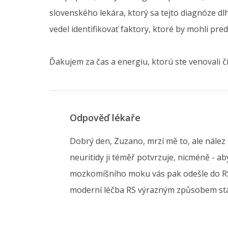
slovenského lekára, ktorý sa tejto diagnóze dl
vedel identifikovať faktory, ktoré by mohli pr
Ďakujem za čas a energiu, ktorú ste venovali č
Odpověď lékaře
Dobrý den, Zuzano, mrzí mě to, ale nález 
neuritidy ji téměř potvrzuje, nicméně - a
mozkomíšního moku vás pak odešle do RS c
moderní léčba RS výrazným způsobem stab