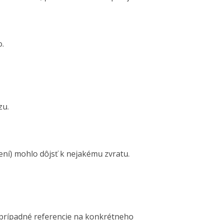
o.
zu.
rení) mohlo dôjsť k nejakému zvratu.
m, prípadné referencie na konkrétneho