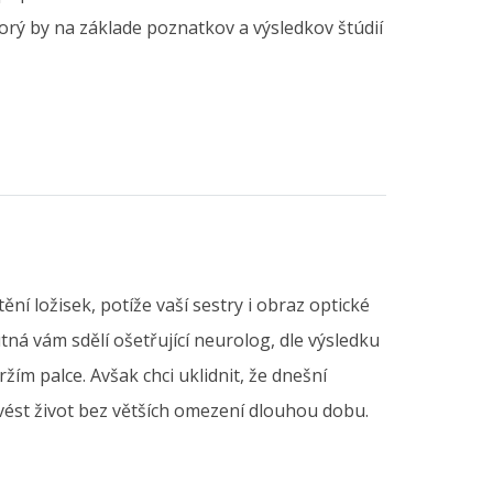
orý by na základe poznatkov a výsledkov štúdií
í ložisek, potíže vaší sestry i obraz optické
tná vám sdělí ošetřující neurolog, dle výsledku
m palce. Avšak chci uklidnit, že dnešní
ést život bez větších omezení dlouhou dobu.