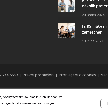
Jedincům s R
několik pacie
24. ledna 2024
I s RS máte 
zaměstnání
13. října 2023
N 2533-655X |
Právní prohlášení
|
Prohlášení o cookies
|
Nas
, poskytnete tím souhlas k jejich ukládání ve
zou využití dat a našimi marketingovými