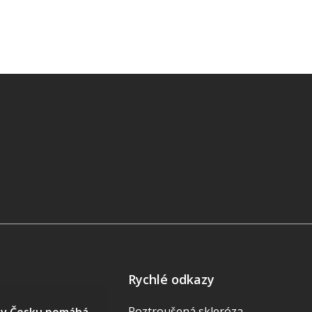
Rychlé odkazy
Roztroušená skleróza