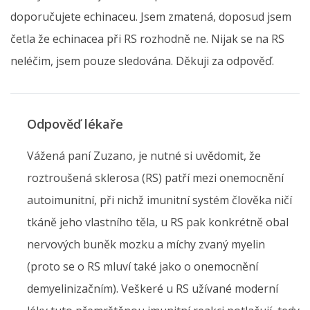
doporučujete echinaceu. Jsem zmatená, doposud jsem
četla že echinacea při RS rozhodně ne. Nijak se na RS
neléčim, jsem pouze sledována. Děkuji za odpověď.
Odpověď lékaře
Vážená paní Zuzano, je nutné si uvědomit, že
roztroušená sklerosa (RS) patří mezi onemocnění
autoimunitní, při nichž imunitní systém člověka ničí
tkáně jeho vlastního těla, u RS pak konkrétně obal
nervových buněk mozku a míchy zvaný myelin
(proto se o RS mluví také jako o onemocnění
demyelinizačním). Veškeré u RS užívané moderní