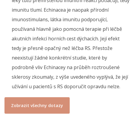
léky tuto přemrštěnou imunitní reakci potlačují, tedy
imunitu tlumí. Echinacea je naopak přírodní
imunostimulans, látka imunitu podporující,
používaná hlavně jako pomocná terapie při léčbě
akutních infekcí horních cest dýchacích. Její efekt
tedy je přesně opačný než léčba RS. Přestože
neexistují žádné konkrétní studie, které by
podrobně vliv Echinacey na průběh roztroušené
sklerosy zkoumaly, z výše uvedeného vyplývá, že její
užívání u pacientů s RS doporučit opravdu nelze.
Zobrazit všechny dotazy