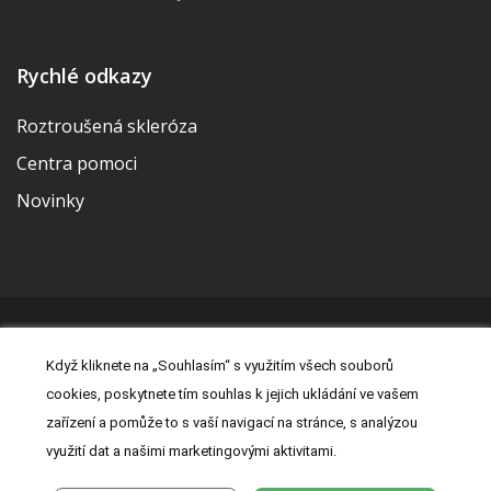
Rychlé odkazy
Roztroušená skleróza
Centra pomoci
Novinky
© 2026 | Vytvořila a udržuje Meditorial | ISSN 2533-655X |
Když kliknete na „Souhlasím“ s využitím všech souborů
Právní prohlášení
|
Prohlášení o cookies
|
Nastavení cookies
|
cookies, poskytnete tím souhlas k jejich ukládání ve vašem
Kontakt
|
Zásady zpracování osobních údajů
zařízení a pomůže to s vaší navigací na stránce, s analýzou
využití dat a našimi marketingovými aktivitami.