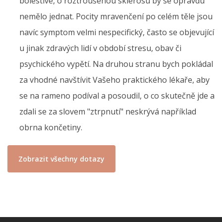
bolestivé, o roztroušenou sklerosu by se opravdu
nemělo jednat. Pocity mravenčení po celém těle jsou
navíc symptom velmi nespecifický, často se objevující
u jinak zdravých lidí v období stresu, obav či
psychického vypětí. Na druhou stranu bych pokládal
za vhodné navštívit Vašeho praktického lékaře, aby
se na rameno podíval a posoudil, o co skutečně jde a
zdali se za slovem "ztrpnutí" neskrývá například
obrna končetiny.
Zobrazit všechny dotazy