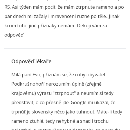
RS. Asi týden mám pocit, že mám ztrpnute rameno a po
pár dnech mi začaly i mravenceni ruzne po těle.. Jinak
krom toho jiné příznaky nemám.. Dekuji vám za
odpověď
Odpověď lékaře
Milá paní Evo, přiznám se, že coby obyvatel
Podkrušnohoří nerozumím úplně (zřejmě
krajovému) výrazu "ztrpnout" a neumím si tedy
představit, o co přesně jde. Google mi ukázal, že
trpnúť je slovensky něco jako tuhnout. Máte-li tedy
rameno ztuhlé, tedy nehybné a snad i trochu