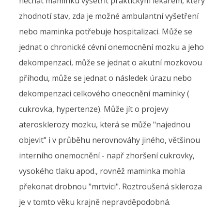
nechat maminku vyšetřit praktickým lékařem, který
zhodnotí stav, zda je možné ambulantní vyšetření
nebo maminka potřebuje hospitalizaci. Může se
jednat o chronické cévní onemocnění mozku a jeho
dekompenzaci, může se jednat o akutní mozkovou
příhodu, může se jednat o následek úrazu nebo
dekompenzaci celkového oneocnění maminky (
cukrovka, hypertenze). Může jít o projevy
aterosklerozy mozku, která se může "najednou
objevit" i v průběhu nerovnováhy jiného, většinou
interního onemocnění - např zhoršení cukrovky,
vysokého tlaku apod., rovněž maminka mohla
překonat drobnou "mrtvici". Roztroušená skleroza
je v tomto věku krajně nepravděpodobná.