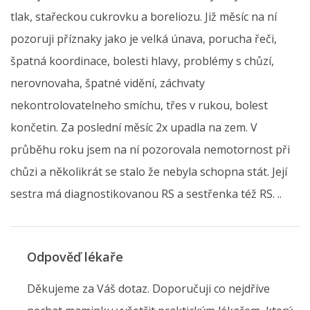
tlak, stařeckou cukrovku a boreliozu. Již měsíc na ní
pozoruji příznaky jako je velká únava, porucha řeči,
špatná koordinace, bolesti hlavy, problémy s chůzí,
nerovnovaha, špatné vidění, záchvaty
nekontrolovatelneho smíchu, třes v rukou, bolest
končetin. Za poslední měsíc 2x upadla na zem. V
průběhu roku jsem na ní pozorovala nemotornost při
chůzi a několikrát se stalo že nebyla schopna stát. Její
sestra má diagnostikovanou RS a sestřenka též RS. ..
Odpověď lékaře
Děkujeme za Váš dotaz. Doporučuji co nejdříve