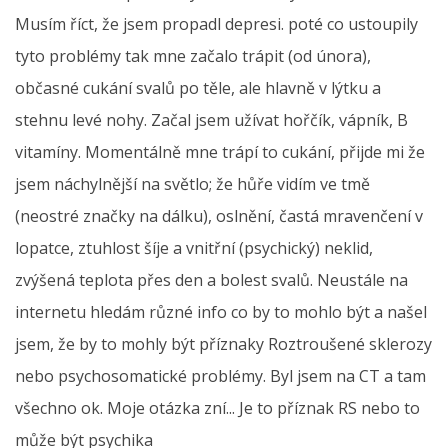
Musím říct, že jsem propadl depresi. poté co ustoupily
tyto problémy tak mne začalo trápit (od února),
občasné cukání svalů po těle, ale hlavně v lýtku a
stehnu levé nohy. Začal jsem užívat hořčík, vápník, B
vitamíny. Momentálně mne trápí to cukání, přijde mi že
jsem náchylnější na světlo; že hůře vidím ve tmě
(neostré značky na dálku), oslnění, častá mravenčení v
lopatce, ztuhlost šíje a vnitřní (psychický) neklid,
zvýšená teplota přes den a bolest svalů. Neustále na
internetu hledám různé info co by to mohlo být a našel
jsem, že by to mohly být příznaky Roztroušené sklerozy
nebo psychosomatické problémy. Byl jsem na CT a tam
všechno ok. Moje otázka zní... Je to příznak RS nebo to
může být psychika