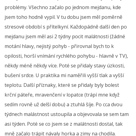
problémy. Všechno začalo po jednom mejdanu, kde
jsem toho hodně vypil. V tu dobu jsem měl poměrně
stresové období s přítelkyní. Každopádně další den po
mejdanu jsem měl asi 2 týdny pocit malátnosti (žádné
motání hlavy, nejistý pohyb - přirovnal bych to k
opilosti, horší vnímání rychlého pohybu - hlavně v TV),
někdy méně někdy více. Poté se přidaly stavy úzkosti,
bušení srdce. U praktika mi naměřili vyšší tlak a vyšší
teplotu. Další příznaky, které se přidaly byly bolest
krční páteře, mravenčení v lopatce (trápí mne když
sedím rovně už delší dobu) a ztuhlá šíje. Po cca dvou
týdnech malástnost ustoupila a objevovala se sem tam
asi týden. Poté se co jsem se z malátnosti dostal, tak
mně začalo trápit návaly horka a zimy na chodila.