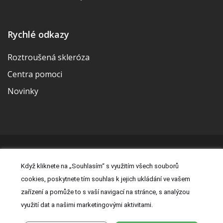
Rychlé odkazy
Roztroušená skleróza
Centra pomoci
Novinky
© 2026 | Vytvořila a udržuje Meditorial | ISSN 2533-655X |
Když kliknete na „Souhlasím“ s využitím všech souborů
Právní prohlášení
|
Prohlášení o cookies
|
Nastavení cookies
|
cookies, poskytnete tím souhlas k jejich ukládání ve vašem
Kontakt
|
Zásady zpracování osobních údajů
zařízení a pomůže to s vaší navigací na stránce, s analýzou
využití dat a našimi marketingovými aktivitami.