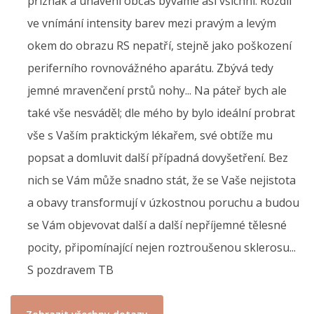
příznak a unaveni občas býváme asi všichni. Rozdíl
ve vnímání intensity barev mezi pravým a levým
okem do obrazu RS nepatří, stejně jako poškození
periferního rovnovážného aparátu. Zbývá tedy
jemné mravenčení prstů nohy... Na páteř bych ale
také vše nesváděl; dle mého by bylo ideální probrat
vše s Vaším praktickým lékařem, své obtíže mu
popsat a domluvit další případná dovyšetření. Bez
nich se Vám může snadno stát, že se Vaše nejistota
a obavy transformují v úzkostnou poruchu a budou
se Vám objevovat další a další nepříjemné tělesné
pocity, připomínající nejen roztroušenou sklerosu...
S pozdravem TB