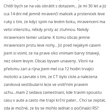
Chtěl bych se na vás obrátit s dotazem.... Je mi 30 let a jiz
cca 14 dní mě jemně mravenčí malicek a prstenicek leve
ruky s tim, ze kdyz spim na levém boku, mravenceni ma
vetsi intenzitu, někdy prsty az ztuhnou. Nekdy
mravenceni temer ustane. K tomu obcas jemne
mravenceni prstu leve nohy... Jiz pred nejakym casem
jsem si vsiml, ze na prave oko vnimam barvy tmaveji,
nez okem levym. Obcas byvam unaveny.. Vloni na
přelomu zari a rijna jsem mel cca 12 hodin trvajici
motolici a zavrate s tim, ze CT bylo ciste a nalezena
zaniková vestibularni leze ve vnitřním pravem
uchu....mam 2 sedava zamestnani, kde travim spoustu
casu v aute a casto me trapi krční pater... Chci se zeptat,
zda je možné, ze by se mohlo jednat o počínající RS?