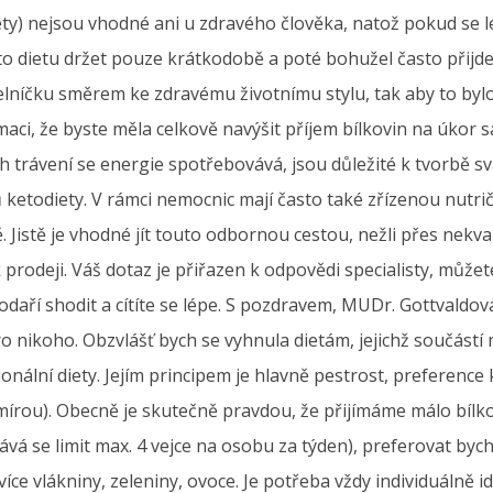
ety) nejsou vhodné ani u zdravého člověka, natož pokud se 
uto dietu držet pouze krátkodobě a poté bohužel často přijde 
elníčku směrem ke zdravému životnímu stylu, tak aby to byl
rmaci, že byste měla celkově navýšit příjem bílkovin na úkor
ejich trávení se energie spotřebovává, jsou důležité k tvorbě 
 ketodiety. V rámci nemocnic mají často také zřízenou nutri
 Jistě je vhodné jít touto odbornou cestou, nežli přes nekva
k prodeji. Váš dotaz je přiřazen k odpovědi specialisty, můž
daří shodit a cítíte se lépe. S pozdravem, MUDr. Gottvaldov
o nikoho. Obzvlášť bych se vyhnula dietám, jejichž součástí
onální diety. Jejím principem je hlavně pestrost, preference 
s mírou). Obecně je skutečně pravdou, že přijímáme málo bílk
vá se limit max. 4 vejce na osobu za týden), preferovat byc
ce vlákniny, zeleniny, ovoce. Je potřeba vždy individuálně id