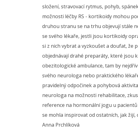
složení, stravovací rytmus, pohyb, spánek
možnosti léčby RS - kortikoidy mohou pod
druhou stranu se na trhu objevují stále no
se svého lékaře, jestli jsou kortikoidy 
si z nich vybrat a vyzkoušet a doufat, že 
objednávají drahé preparáty, které jsou 
obezitologické ambulance, tam by nejdřív 
svého neurologa nebo praktického lékaře,
pravidelný odpočinek a pohybová aktivita.
neurologa na možnosti rehabilitace, zkusi
reference na hormonální jogu u pacientů 
se mohla inspirovat od ostatních, jak žijí
Anna Prchlíková