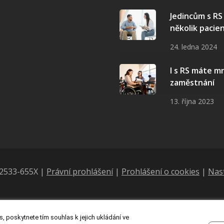
Jedincům s R
několik pacie
24. ledna 2024
I s RS máte 
zaměstnání
13. října 2023
N 2533-655X |
Právní prohlášení
|
Prohlášení o cookies
|
Nas
, poskytnete tím souhlas k jejich ukládání ve