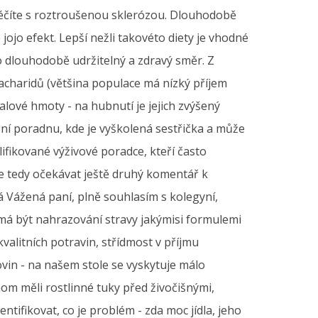
léčíte s roztroušenou sklerózou. Dlouhodobě
jojo efekt. Lepší nežli takovéto diety je vhodné
o dlouhodobě udržitelný a zdravý směr. Z
 sacharidů (většina populace má nízký příjem
svalové hmoty - na hubnutí je jejich zvýšený
ční poradnu, kde je vyškolená sestřička a může
lifikované výživové poradce, kteří často
ete tedy očekávat ještě druhý komentář k
á Vážená paní, plně souhlasím s kolegyní,
 má být nahrazování stravy jakýmisi formulemi
kvalitních potravin, střídmost v příjmu
ovin - na našem stole se vyskytuje málo
hom měli rostlinné tuky před živočišnými,
entifikovat, co je problém - zda moc jídla, jeho