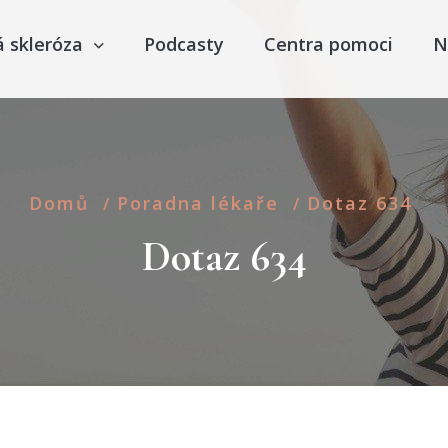
á skleróza
Podcasty
Centra pomoci
N
Domů
Poradna lékaře
Dotaz 634
/
/
Dotaz 634