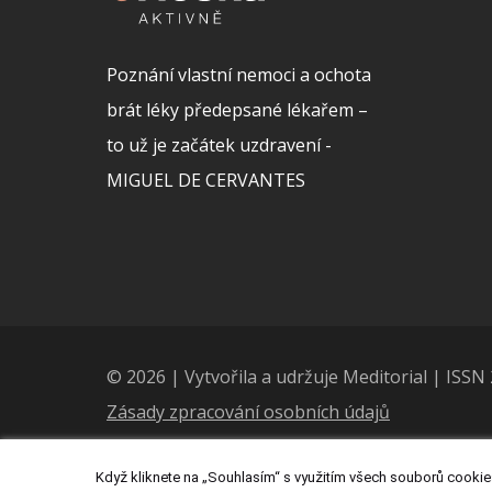
Poznání vlastní nemoci a ochota
brát léky předepsané lékařem –
to už je začátek uzdravení -
MIGUEL DE CERVANTES
© 2026 | Vytvořila a udržuje Meditorial | ISS
Zásady zpracování osobních údajů
Když kliknete na „Souhlasím“ s využitím všech souborů cookies