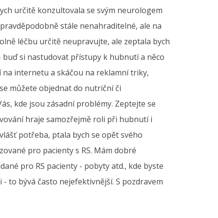
ě bych určitě konzultovala se svým neurologem
 pravděpodobně stále nenahraditelné, ale na
volně léčbu určitě neupravujte, ale zeptala bych
- buď si nastudovat přístupy k hubnutí a něco
í na internetu a skáčou na reklamní triky,
se můžete objednat do nutriční či
Vás, kde jsou zásadní problémy. Zeptejte se
ování hraje samozřejmě roli při hubnutí i
vlášť potřeba, ptala bych se opět svého
nizované pro pacienty s RS. Mám dobré
ané pro RS pacienty - pobyty atd., kde byste
i - to bývá často nejefektivnější. S pozdravem