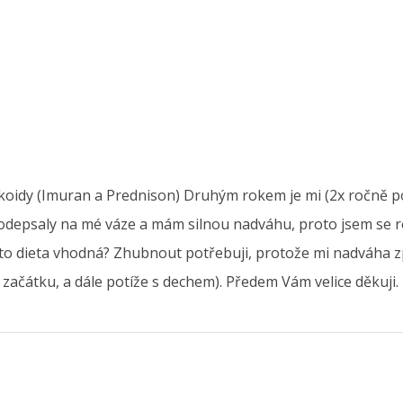
rtikoidy (Imuran a Prednison) Druhým rokem je mi (2x ročně 
podepsaly na mé váze a mám silnou nadváhu, proto jsem se 
ato dieta vhodná? Zhubnout potřebuji, protože mi nadváha zp
 začátku, a dále potíže s dechem). Předem Vám velice děkuji.