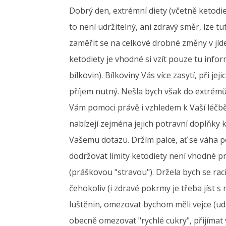
Dobrý den, extrémní diety (včetně ketodi
to není udržitelný, ani zdravý směr, lze t
zaměřit se na celkové drobné změny v jíd
ketodiety je vhodné si vzít pouze tu info
bílkovin). Bílkoviny Vás více zasytí, při j
příjem nutný. Nešla bych však do extrémů
Vám pomoci právě i vzhledem k Vaší léčbě.
nabízejí zejména jejich potravní doplňky 
Vašemu dotazu. Držím palce, ať se váha po
dodržovat limity ketodiety není vhodné pr
(práškovou "stravou"). Držela bych se raci
čehokoliv (i zdravé pokrmy je třeba jíst 
luštěnin, omezovat bychom měli vejce (udá
obecně omezovat "rychlé cukry", přijímat ví