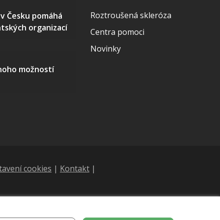
Roztroušená skleróza
S v Česku pomáhá
ntských organizací
Centra pomoci
Novinky
mnoho možností
tavení cookies
|
Kontakt
|