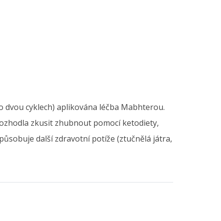
po dvou cyklech) aplikována léčba Mabhterou.
rozhodla zkusit zhubnout pomocí ketodiety,
ůsobuje další zdravotní potíže (ztučnělá játra,