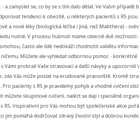
 - a zamyslet se, co by se s tím dalo dělat. Ve Vašm případ
porovat tendenci k obezitě, u některých pacientů s RS jsou
vé a nové léky (biologická léčba i jiná, než Mabthera) - své
opravdu nutné. V procesu hubnutí máme obecně dvě možnosti 
pomohou, často ale lidé nedokáží zhodnotit validitu informac
k ničemu. Můžete ale vyhledat odbornou pomoc - konkrétně 
s Vámi probrali Vaše stravovací a další návyky a upozornili 
 zda Vás může poslat na erudované pracoviště. Kromě strav
 Pro pacienty s RS je pravidelný pohyb a vhodné cvičení obz
t můžete skupinové cvičení, nalézt se dají i speciálně orga
s RS. Inspirativní pro Vás mohou být společenské akce pořád
, co jim pomáhá dodržovat zdravý životní styl a dobrou kondic