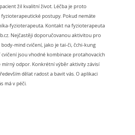
ient žil kvalitní život. Léčba je proto
né fyzioterapeutické postupy. Pokud nemáte
rníka-fyzioterapeuta. Kontakt na fyzioterapeuta
b.cz. Nejčastěji doporučovanou aktivitou pro
body-mind cvičení, jako je tai-či, čchi-kung
ácí cvičení jsou vhodné kombinace protahovacích
mírný odpor. Konkrétní výběr aktivity závisí
edevším dělat radost a bavit vás. O aplikaci
s má v péči.