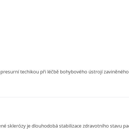
npresurní techikou při léčbě bohybového ústrojí zaviněného
né sklerózy je dlouhodobá stabilizace zdravotního stavu pa