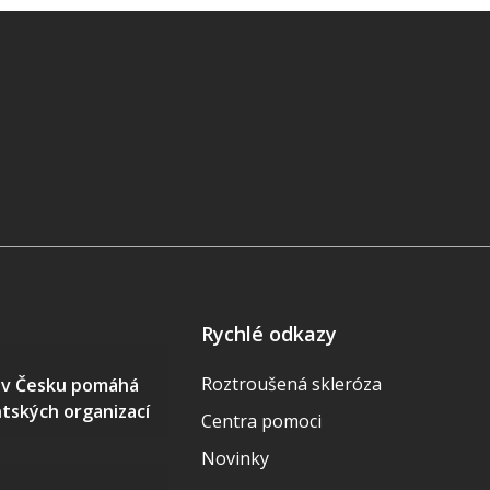
Rychlé odkazy
Roztroušená skleróza
S v Česku pomáhá
ntských organizací
Centra pomoci
Novinky