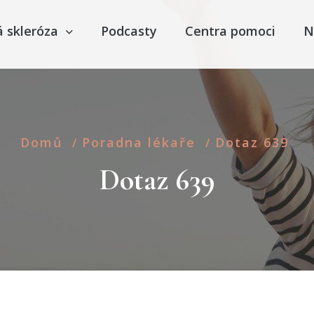
á skleróza
Podcasty
Centra pomoci
N
Domů
Poradna lékaře
Dotaz 639
/
/
Dotaz 639