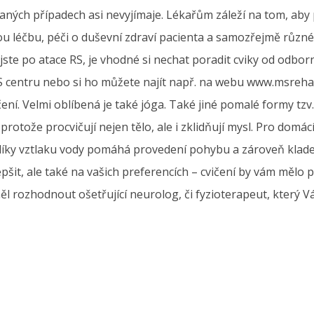
ých případech asi nevyjímaje. Lékařům záleží na tom, aby pac
kou léčbu, péči o duševní zdraví pacienta a samozřejmě růz
jste po atace RS, je vhodné si nechat poradit cviky od odbo
S centru nebo si ho můžete najít např. na webu www.msreha
ení. Velmi oblíbená je také jóga. Také jiné pomalé formy tzv. 
 protože procvičují nejen tělo, ale i zklidňují mysl. Pro dom
 díky vztlaku vody pomáhá provedení pohybu a zároveň klade 
šit, ale také na vašich preferencích – cvičení by vám mělo př
 rozhodnout ošetřující neurolog, či fyzioterapeut, který Vá