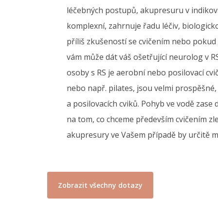
léčebných postupů, akupresuru v indikovan
komplexní, zahrnuje řadu léčiv, biologic
příliš zkušeností se cvičením nebo pokud 
vám může dát váš ošetřující neurolog v R
osoby s RS je aerobní nebo posilovací cvič
nebo např. pilates, jsou velmi prospěšné,
a posilovacích cviků. Pohyb ve vodě zase
na tom, co chceme především cvičením zlep
akupresury ve Vašem případě by určitě měl
Zobrazit všechny dotazy