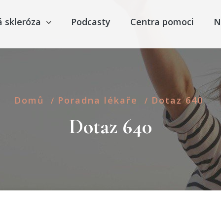
á skleróza
Podcasty
Centra pomoci
N
Domů
Poradna lékaře
Dotaz 640
/
/
Dotaz 640