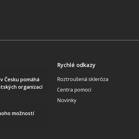
Rychlé odkazy
Roztroušená skleróza
S v Česku pomáhá
ntských organizací
Centra pomoci
Novinky
mnoho možností