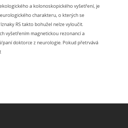
nekologického a kolonoskopického vyšetření, je
neurologického charakteru, o kterých se
íznaky RS takto bohužel nelze vyloučit.
ch vyšetřením magnetickou rezonancí a
paní doktorce z neurologie. Pokud přetrvává
t