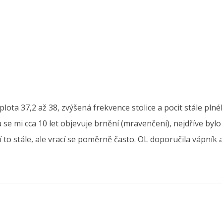
lota 37,2 až 38, zvýšená frekvence stolice a pocit stále p
e mi cca 10 let objevuje brnění (mravenčení), nejdříve bylo
Není to stále, ale vrací se poměrně často. OL doporučila vápník