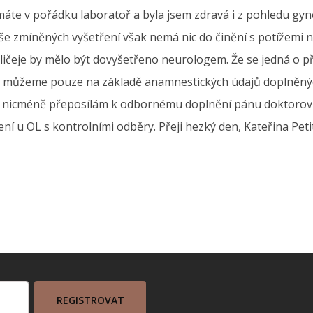
 máte v pořádku laboratoř a byla jsem zdravá i z pohledu gy
še zmíněných vyšetření však nemá nic do činění s potížemi 
ličeje by mělo být dovyšetřeno neurologem. Že se jedná o př
í můžeme pouze na základě anamnestických údajů doplněný
icméně přeposílám k odbornému doplnění pánu doktorovi/
ní u OL s kontrolními odběry. Přeji hezký den, Kateřina Peti
REGISTROVAT