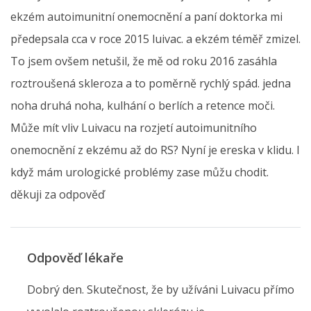
ekzém autoimunitní onemocnění a paní doktorka mi
předepsala cca v roce 2015 luivac. a ekzém téměř zmizel.
To jsem ovšem netušil, že mě od roku 2016 zasáhla
roztroušená skleroza a to poměrně rychlý spád. jedna
noha druhá noha, kulhání o berlích a retence moči.
Může mít vliv Luivacu na rozjetí autoimunitního
onemocnění z ekzému až do RS? Nyní je ereska v klidu. I
když mám urologické problémy zase můžu chodit.
děkuji za odpověď
Odpověď lékaře
Dobrý den. Skutečnost, že by užíváni Luivacu přímo