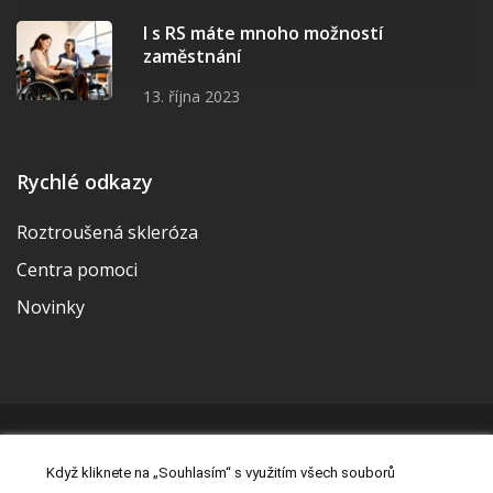
I s RS máte mnoho možností
zaměstnání
13. října 2023
Rychlé odkazy
Roztroušená skleróza
Centra pomoci
Novinky
© 2026 | Vytvořila a udržuje Meditorial | ISSN 2533-655X |
Když kliknete na „Souhlasím“ s využitím všech souborů
Právní prohlášení
|
Prohlášení o cookies
|
Nastavení cookies
|