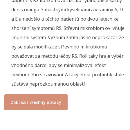
pacienti s RS konzumovali lžičku rybího oleje každý
den s omega-3 mastnými kyselinami a vitamíny A, D
a E a nedošlo u těchto pacientů po dvou letech ke
zhoršení symptomů RS. Střevní mikrobiom ovlivňuje
imunitní systém. Výzkum zatím jasně neprokázal, že
by se dala modifikace střevního mikrobiomu
považovat za metodu léčby RS. Roli taky hraje výběr
vhodného dárce, aby se minimalizoval efekt
nevhodného stravování. A taky efekt probiotik stále
zůstává neprozkoumanou oblastí.
Zobrazit všechny dotazy